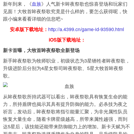
新年到来，《
血族
》人气新卡眸夜祭歌也惊喜登场和玩家们
见面！大牧首眸夜祭歌究竟是什么样的，要怎么获得呢，快
导航
跟小编来看看详细的信息吧~
4399手机游戏网
安卓版下载地址：
http://a.4399.cn/game-id-93590.html
iOS版下载地址：
新卡首曝，大牧首眸夜祭歌全新登场
新手眸夜祭歌为牧师职业，初级状态为3星牺牲者眸夜祭歌，
升级进阶后分别为4星女祭司眸夜祭歌、5星大牧首眸夜祭
歌。
从眸夜祭歌所持武器可以看出，眸夜祭歌具有恢复生命的能
力，所持盾牌也揭示其具有提升防御的能力。必杀技为夜之
祈言，发动后，眸夜祭歌将指引能量汇聚，为非光属性队员
恢复大量生命，随着卡牌星级越高，所带来属性越强，而到
达5星后，该技能还能带来防御能力上的增加。新卡天赋为不
死意志，眸夜祭歌选择盾牌作为自身的防具，且升级防具的