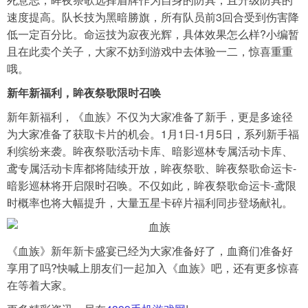
速度提高。队长技为黑暗勝旗，所有队员前3回合受到伤害降
低一定百分比。命运技为寂夜光辉，具体效果怎么样?小编暂
且在此卖个关子，大家不妨到游戏中去体验一二，惊喜重重
哦。
新年新福利，眸夜祭歌限时召唤
新年新福利，《血族》不仅为大家准备了新手，更是多途径
为大家准备了获取卡片的机会。1月1日-1月5日，系列新手福
利缤纷来袭。眸夜祭歌活动卡库、暗影巡林专属活动卡库、
鸢专属活动卡库都将陆续开放，眸夜祭歌、眸夜祭歌命运卡-
暗影巡林将开启限时召唤。不仅如此，眸夜祭歌命运卡-鸢限
时概率也将大幅提升，大量五星卡碎片福利同步登场献礼。
《血族》新年新卡盛宴已经为大家准备好了，血裔们准备好
享用了吗?快喊上朋友们一起加入《血族》吧，还有更多惊喜
在等着大家。