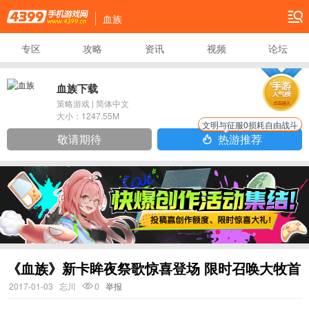
血族
专区
攻略
资讯
视频
论坛
血族下载
策略游戏
|
简体中文
大小：
1247.55M
文明与征服0损耗自由战斗
敬请期待
热游推荐
《血族》新卡眸夜祭歌惊喜登场 限时召唤大牧首
2017-01-03
忘川
0
举报