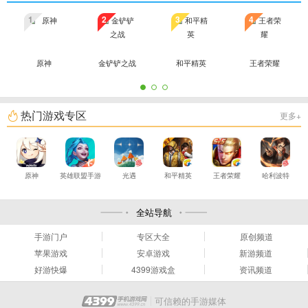
1
2
3
4
原神
金铲铲之战
和平精英
王者荣耀
热门游戏专区
更多+
原神
英雄联盟手游
光遇
和平精英
王者荣耀
哈利波特
全站导航
手游门户
专区大全
原创频道
苹果游戏
安卓游戏
新游频道
好游快爆
4399游戏盒
资讯频道
可信赖的手游媒体