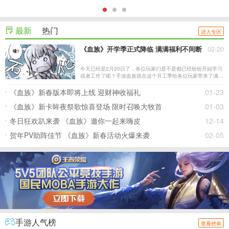
最新
热门
进入专区
《血族》开学季正式降临 满满福利不间断
02-20
今天已经是2月20日了，各位玩家们是不是都已经纷纷开始学习
或者工作了呢？手游血族就在这个开工季给各位玩家带来了满满
的福利，赶快来看看吧。
《血族》新春版本即将上线 迎财神收福礼
01-23
《血族》新卡眸夜祭歌惊喜登场 限时召唤大牧首
01-03
冬日狂欢趴来袭 《血族》邀你一起来嗨皮
12-14
贺年PV助阵佳节 《血族》新春活动火爆来袭
02-05
手游人气榜
查看榜单