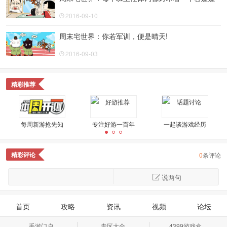
2016-09-10
周末宅世界：你若军训，便是晴天!
2016-09-03
精彩推荐
每周新游抢先知
专注好游一百年
一起谈游戏经历
精彩评论
0
条评论
不是好玩就是奇葩
精品好游鉴定
星游视野
说两句
link二次元
周末宅世界
一周神回复
首页
攻略
资讯
视频
论坛
手游门户
专区大全
4399游戏盒