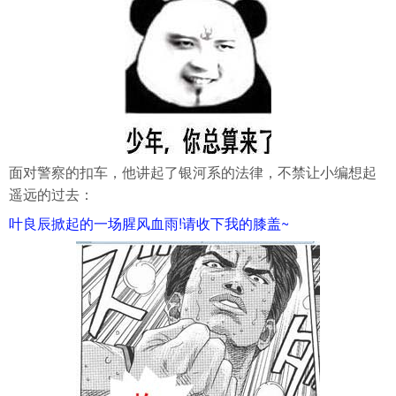
面对警察的扣车，他讲起了银河系的法律，不禁让小编想起
遥远的过去：
叶良辰掀起的一场腥风血雨!请收下我的膝盖~