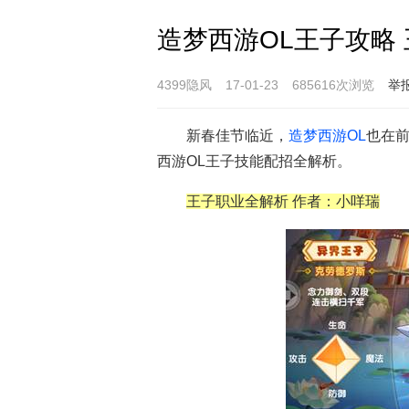
造梦西游OL王子攻略
4399隐风
17-01-23
685616次浏览
举
新春佳节临近，
造梦西游OL
也在
西游OL王子技能配招全解析。
王子职业全解析 作者：小咩瑞