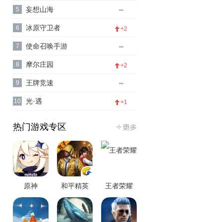
妄想山海
5
冰原守卫者
6
+2
使命召唤手游
7
摩尔庄园
8
+2
王牌竞速
9
光·遇
10
+1
热门游戏专区
原神
和平精英
王者荣耀