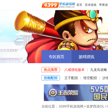
首页
安卓游戏
苹果游
热点推荐
八戒强化版本
九龙岛攻略
|
技能配招
王子配招
悟空配招
沙
|
|
当前位置：
4399手机游戏网
>
造梦西游OL
>