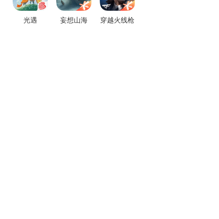
光遇
妄想山海
穿越火线枪
战王者
热门手