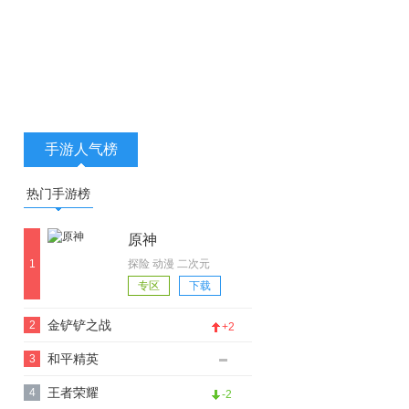
手游人气榜
热门手游榜
原神
1
探险 动漫 二次元
专区
下载
金铲铲之战
2
+2
和平精英
3
王者荣耀
4
-2