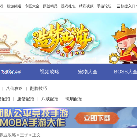
戏
新游频道
专区大全
原创精品
游戏礼包
精彩视频
手游论坛
快捷入口
视频攻略
宠物大全
BOSS大
八仙攻略
翻牌技巧
|
|
僧配招
唐僧配招
八戒配招
琉璃配招
|
|
|
职业攻略
>
王子
>
正文