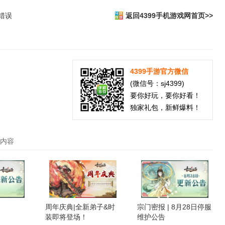
错误
返回4399手机游戏网首页>>
4399手游官方微信
(微信号：sj4399)
要你好玩，要你好看！
独家礼包，新鲜爆料！
手机游戏资讯
新游频道
手机游戏攻略
手游礼包
手机
关内容
周年庆典|全新弟子&时
宗门密报 | 8月28日停服
装即将登场！
维护公告