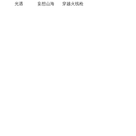
光遇
妄想山海
穿越火线枪
战王者
热门手