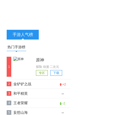
手游人气榜
热门手游榜
原神
1
探险 动漫 二次元
游戏视频
专区
下载
金铲铲之战
2
+2
和平精英
3
王者荣耀
4
-2
妄想山海
5