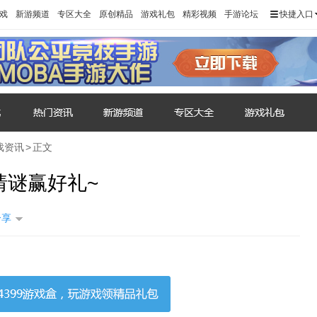
戏
新游频道
专区大全
原创精品
游戏礼包
精彩视频
手游论坛
快捷入口
戏资讯
>
正文
猜谜赢好礼~
分享