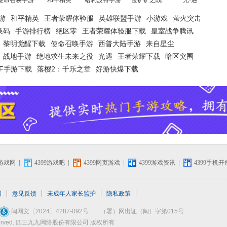
使命召唤手游
和平精英
哈利波特手游
金铲铲之战
光·遇
游
和平精英
王者荣耀体验服
英雄联盟手游
小游戏
萤火突击
换码
手游排行榜
绝区零
王者荣耀体验服下载
皇室战争腾讯
黎明觉醒下载
使命召唤手游
西普大陆手游
来自星尘
战地手游
绝地求生未来之役
光遇
王者荣耀下载
暗区突围
NF手游下载
落樱2：千乐之章
好游快爆下载
机游戏网
4399游戏吧
4399网页游戏
4399游戏资讯
4399手机
图
意见反馈
未成年人家长监护
隐私政策
闽网文〔2024〕4287-092号
（署）网出证（闽）字第015号
ghts Reserved. 四三九九网络股份有限公司 版权所有