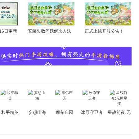
盒，玩游戏领取精品礼包
月16日更新
安装失败问题解决方法
正式上线开服公告！
和平精英
妄想山海
摩尔庄园
冰原守卫者
星战前夜:无
烬星河