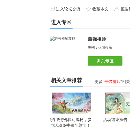
进入论坛交流
收藏本文
报告
进入专区
最强祖师
类别：
休闲娱乐
相关文章推荐
最强祖师
安卓游戏
苹果游戏
更多"
最强祖师
"相
宗门密报|联动揭秘，参
活动结束预告
与活动免费领至尊宝！