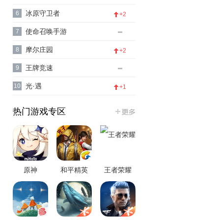
冰原守卫者
6
+2
使命召唤手游
7
摩尔庄园
8
+2
王牌竞速
9
光·遇
10
+1
热门游戏专区
原神
和平精英
王者荣耀