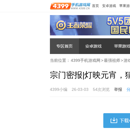
首页
安卓游戏
苹果游
当前位置：
4399手机游戏网
>
最强祖师
>
游
宗门密报|灯映元宵，
4399小编
26-03-03
54次浏览
举报