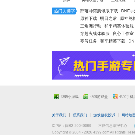
原神
英雄联盟手游
王者荣耀
热门关键字
部落冲突腾讯版下载
DNF手
原神下载
明日之后
原神兑
最强祖师
三角洲行动
和平精英体验服
穿越火线体验服
良心工作室
零号任务
和平精英下载
D
手机游戏攻略
微信
4399手机游戏网
4399小游戏
4399游戏盒
4399手
关于我们
联系我们
游戏侵权投诉
网站地
最新手机网游
ICP证：闽B2-20040099
不良信息举报中心
Copyright © 2004 - 2026 4399.com All Ri