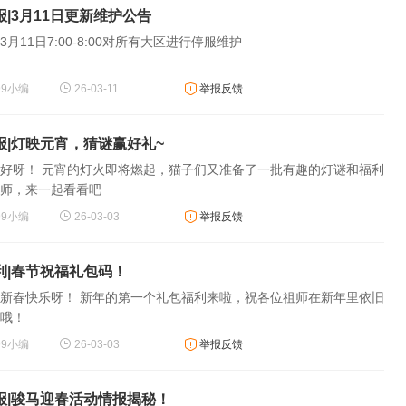
|3月11日更新维护公告
月11日7:00-8:00对所有大区进行停服维护
99小编
26-03-11
举报反馈
报|灯映元宵，猜谜赢好礼~
好呀！ 元宵的灯火即将燃起，猫子们又准备了一批有趣的灯谜和福利
师，来一起看看吧
99小编
26-03-03
举报反馈
利|春节祝福礼包码！
新春快乐呀！ 新年的第一个礼包福利来啦，祝各位祖师在新年里依旧
哦！
99小编
26-03-03
举报反馈
报|骏马迎春活动情报揭秘！