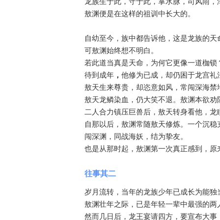
龙族生于此，守于此，掌水脉，司风雨，
敖渊便是在这样的祖训中长大的。
自幼至今，族中都告诉他，这是龙族的天
可敖渊始终想不明白。
若此道当真是天命，为何它更像一道枷锁
待到成年
，
他修为已成，却仍困于龙宫礼
敖天生来尊贵，却恣意如风，常闯深海禁
敖天龙鳞染血，仍大笑不退。敖渊本欲劝
二人合力镇压巨兽后，敖天转身看他，龙瞳
自那以后，敖渊常随敖天修炼。一个沉稳
闯深渊，同战海妖，结为挚友。
也是从那时起，敖渊第一次真正感到，原
往事其二
岁月流转，当年的龙族少年已成长为能独
敖渊壮年之际，已是年轻一辈中最强的两
然而几日后，龙王宴请四方，要宣布大事