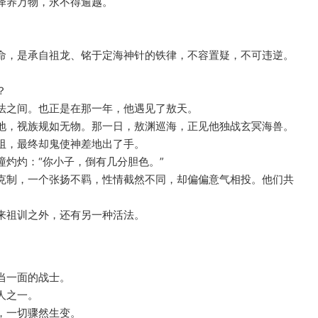
泽养万物，永不得逾越。
命，是承自祖龙、铭于定海神针的铁律，不容置疑，不可违逆。
？
法之间。也正是在那一年，他遇见了敖天。
地，视族规如无物。那一日，敖渊巡海，正见他独战玄冥海兽。
阻，最终却鬼使神差地出了手。
灼灼：“你小子，倒有几分胆色。”
克制，一个张扬不羁，性情截然不同，却偏偏意气相投。他们共
来祖训之外，还有另一种活法。
当一面的战士。
人之一。
，一切骤然生变。