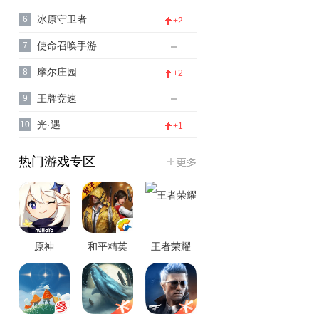
冰原守卫者
6
+2
使命召唤手游
7
摩尔庄园
8
+2
王牌竞速
9
光·遇
10
+1
热门游戏专区
原神
和平精英
王者荣耀