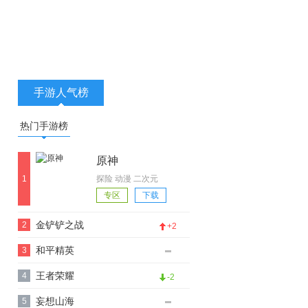
手游人气榜
热门手游榜
原神
1
探险 动漫 二次元
游戏视频
专区
下载
金铲铲之战
2
+2
和平精英
3
王者荣耀
4
-2
妄想山海
5