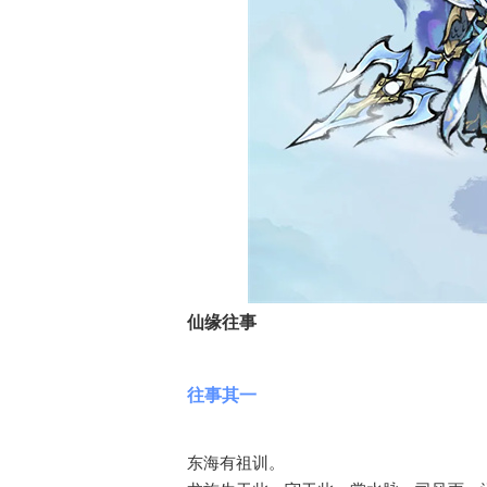
仙缘往事
往事其一
东海有祖训。