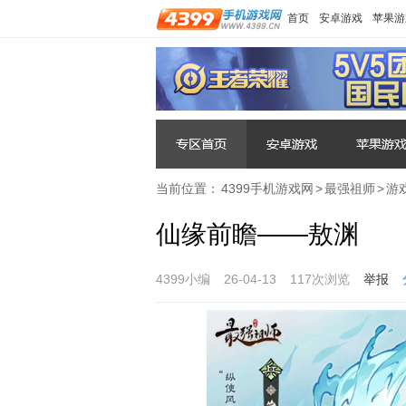
首页
安卓游戏
苹果游
当前位置：
4399手机游戏网
>
最强祖师
>
游
仙缘前瞻——敖渊
4399小编
26-04-13
117次浏览
举报