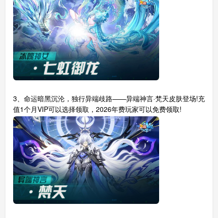
3、命运暗黑沉沦，独行异端歧路——异端神言·梵天皮肤登场!充
值1个月VIP可以选择领取，2026年费玩家可以免费领取!