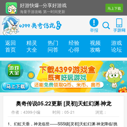
好游快爆--分享好游戏
马上下载
海量手游攻略 第一时间更新
还有几十款实用辅助工具
举报
返回
精灵
热门
经验
视频
游戏
首页
大全
问答
心得
攻略
论坛
奥奇传说05.22更新 [灵初]天虹幻渊·神龙
作者：4399小编
时间：05-21
浏览：
1、幻虹天垂，神龙临世——SSS级[灵初]天虹幻渊·神龙降临!挑