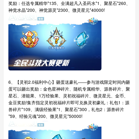
奖励：任选专属精华*135、全满超凡入圣药水*1、聚星石*260、
神觉水晶*200、神觉源灵*2300、微灵星元*40000!
6、【灵初2.0福利中心】砸蛋送豪礼——参与游戏限定时间内砸
蛋可以砸出奖励：金色星神碎片、随机专属精华、源兽碎片、聚
星石、潜能果、1万经验果、灵初祝福碎片、微灵星元、金币、
金豆奖励!集齐指定灵初祝福碎片即可兑换灵初豪礼：礼包1：源
兽碎片*109、满级经验果*1、聚星石*300，礼包2：源兽碎片
*59、经验元魂*200、微灵星元*50000!