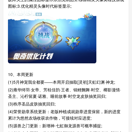
图标;3.优化精灵头像时代标签显示;
10、本周更新
(1)5月神宠我全都要——本周开启抽取[灵初]天虹幻渊·神龙;
(2)雍华绮羽·女帝、芳桂佳韵·王者、锦鲤阙舞·时空、椰影漫情·
圣主、沁柠留夏·诺雅、睡前故事·时空龙皮肤抽奖回归;
(3)秩序圣品皮肤抽奖回归;
(4)荣誉勋章系统更新：老版种植成就勋章进度保留，新的进度
累计为悠然农场收获农作物，可接续对应进度;
(5)源兽之门更新：新增神·七虹御龙源兽可概率捕捉;