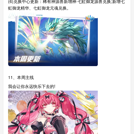
(6)兑换中心更新：稀有神源兽新增神·七虹御龙源兽兑换;新增七
虹御龙精华、七虹御龙元魂兑换。
11、本周主线
我会让你永远快乐下去的!