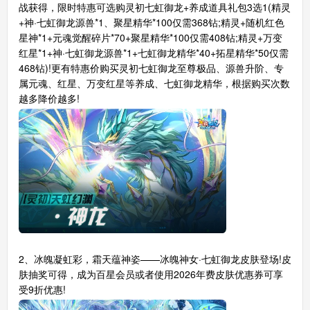
战获得，限时特惠可选购灵初七虹御龙+养成道具礼包3选1(精灵
+神·七虹御龙源兽*1、聚星精华*100仅需368钻;精灵+随机红色
星神*1+元魂觉醒碎片*70+聚星精华*100仅需408钻;精灵+万变
红星*1+神·七虹御龙源兽*1+七虹御龙精华*40+拓星精华*50仅需
468钻)!更有特惠价购买灵初七虹御龙至尊极品、源兽升阶、专
属元魂、红星、万变红星等养成、七虹御龙精华，根据购买次数
越多降价越多!
2、冰魄凝虹彩，霜天蕴神姿——冰魄神女·七虹御龙皮肤登场!皮
肤抽奖可得，成为百星会员或者使用2026年费皮肤优惠券可享
受9折优惠!