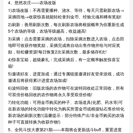
4、悠然农庄——农场改版
1)农场改版：不再需要播种、浇水、等待，每天只需刷新农场→
采摘田地→收获惊喜就能轻松拿到金币、经验元魂和稀有奖励!
奥奇传说手机版
搜
手
2)刷新：善用刷新次数，每次刷新农场将根据概率为你重新生成
5个农场的等级，农场等级越高，收益越高!
3)采摘：点击需要采摘的农场，扣除采摘次数进入农场，点击田
地即可收获作物奖励，采摘完成将自动出售作物并给与对应奖
励，轻松赚资源!每日恢复2次采摘次数，最多储存8次!
4)惊喜宝箱，超级豪礼：完成采摘后，有一定概率触发惊喜宝
箱!
5)邀请好友，进度加成：通过专属链接邀请好友登录游戏，成功
邀请后将获得累计进度农场加成!
6)波特回收：旧版农场的农作物可在波特回收处正常回收，所有
可双倍价格回收的农作物将永久享受双倍价格!
7)转化功能：可用金币购买的种子、农场道具(化肥、药水等)可
在新农场的转化功能中转化为购买所需金币或根据钻石售价转化
新农场的刷新次数!(温馨提示：部分特殊产出/非金币购买的农场
种子可直接转换为收获作物!)
5、全民斗技大赛第21期——本期将会更新战斗buff，重置进度