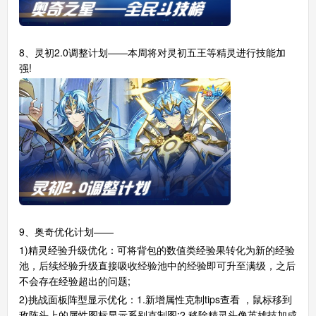
8、灵初2.0调整计划——本周将对灵初五王等精灵进行技能加
强!
9、奥奇优化计划——
1)精灵经验升级优化：可将背包的数值类经验果转化为新的经验
池，后续经验升级直接吸收经验池中的经验即可升至满级，之后
不会存在经验超出的问题;
2)挑战面板阵型显示优化：1.新增属性克制tips查看 ，鼠标移到
敌阵头上的属性图标显示系别克制图;2.移除精灵头像英雄技加成