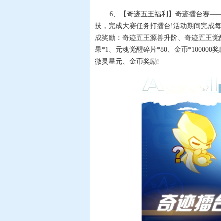
6、【奇迹五王福利】奇迹擂台赛—
技，完成大赛任务打擂台!活动期间完成
成奖励：奇迹五王源兽升阶、奇迹五王觉醒
果*1、元魂觉醒碎片*80、金币*100
微灵星元、金币奖励!