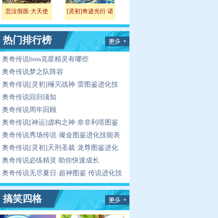
悲泣假面·大天使
[灵初]奇迹光衍·诺
亚
热门排行榜
奥奇传说boss克星精灵有哪些
奥奇传说梦之队阵容
奥奇传说[灵初]殛灭战神·雷图鉴进化技
能表
奥奇传说回归须知
奥奇传说周年回顾
奥奇传说[神运]虚构之神·奈非利塔图鉴
传说进化技能表
奥奇传说秀场传说·璨金图鉴进化技能表
奥奇传说[灵初]天刑圣裁·龙尊图鉴进化
技能表
奥奇传说必练精灵 助你快速成长
奥奇传说无尽夏日·超神图鉴 传说进化技
能表
搞笑四格