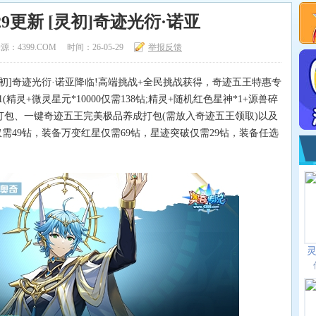
29更新 [灵初]奇迹光衍·诺亚
源：4399.COM
时间：26-05-29
举报反馈
灵初]奇迹光衍·诺亚降临!高端挑战+全民挑战获得，奇迹五王特惠专
灵+微灵星元*10000仅需138钻;精灵+随机红色星神*1+源兽碎
精灵打包、一键奇迹五王完美极品养成打包(需放入奇迹五王领取)以及
需49钻，装备万变红星仅需69钻，星迹突破仅需29钻，装备任选