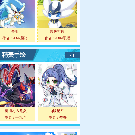
专业
趁热打铁
作者：
4399麟诺
作者：
4399零耀
精美手绘
魔·修尔&龙炎
q版昆吾
作者：
十九區
作者：
梦奇