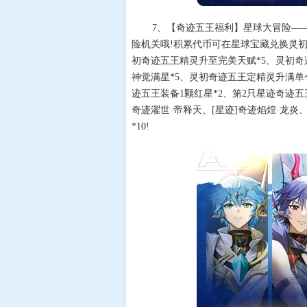
7、【奇迹五王福利】星球大冒险—
险机关哦!积累代币可在星球宝藏兑换灵
初奇迹五王精灵升至完美天赋*5、灵初奇
神觉满星*5、灵初奇迹五王定精灵升满单个
迹五王装备1颗红星*2、第2只星迹奇迹五王
奇迹濯世·帝释天、[星迹]奇迹焰煌·龙炎、
*10!