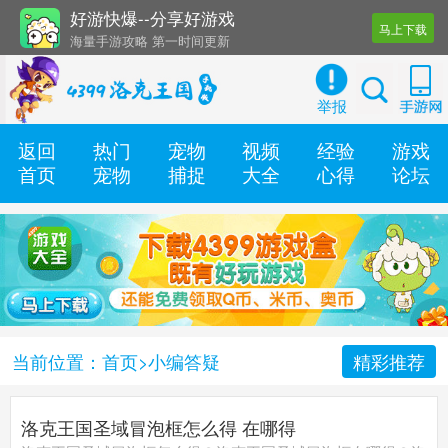
好游快爆--分享好游戏
马上下载
海量手游攻略 第一时间更新
还有几十款实用辅助工具
举报
返回
热门
宠物
视频
经验
游戏
首页
宠物
捕捉
大全
心得
论坛
当前位置：
首页
>小编答疑
精彩推荐
洛克王国圣域冒泡框怎么得 在哪得