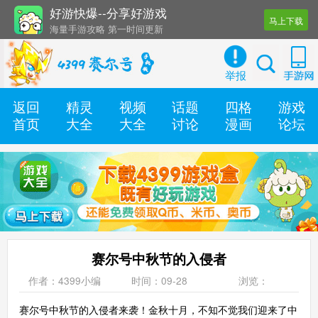
好游快爆--分享好游戏
马上下载
海量手游攻略 第一时间更新
还有几十款实用辅助工具
举报
返回
精灵
视频
话题
四格
游戏
首页
大全
大全
讨论
漫画
论坛
赛尔号中秋节的入侵者
作者：4399小编
时间：09-28
浏览：
赛尔号中秋节的入侵者来袭！金秋十月，不知不觉我们迎来了中