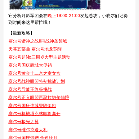
它分析月影军团会在
晚上19:00-21:00
发起总攻，小赛尔们记得
到时间来这里帮忙哦！
【最新攻略】
赛尔号诸神之战Ⅱ再战神圣领域
天幕五部曲 赛尔号地龙苏醒
赛尔号超No三周岁大型主题活动
赛尔号国庆商城大促销
赛尔号黄金十二宫之室女宫
赛尔号战神联盟特别挑战计划
赛尔号异能王终极挑战
赛尔号正义联盟再聚拉铂尔仙境
赛尔号国庆连续登陆奖励
赛尔号机械塔克林即将离开
赛尔号极光之翼
赛尔号维尔克送大礼
赛尔号国庆馈赠 金色秋月