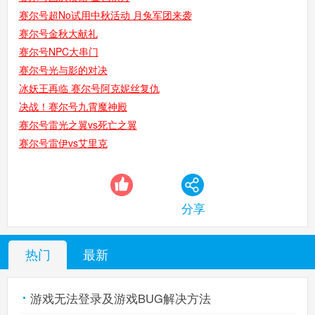
赛尔号超No试用中秋活动 月兔军团来袭
赛尔号金秋大献礼
赛尔号手机版
搜
手
赛尔号NPC大串门
赛尔号光与影的对决
冰妖王再临 赛尔号阿克妮丝复仇
决战！赛尔号九霄魔神殿
赛尔号雷光之翼vs死亡之翼
赛尔号雷伊vs艾里克
分享
热门
最新
游戏无法登录及游戏BUG解决方法