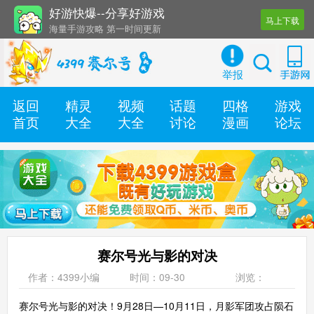
好游快爆--分享好游戏
马上下载
海量手游攻略 第一时间更新
还有几十款实用辅助工具
举报
返回
精灵
视频
话题
四格
游戏
首页
大全
大全
讨论
漫画
论坛
赛尔号光与影的对决
作者：4399小编
时间：09-30
浏览：
赛尔号光与影的对决！9月28日—10月11日，月影军团攻占陨石