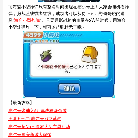
而海盗小型炸弹只有整点时间出现在赛尔号上！大家会随机看炸
弹，剪裁蓝线或者红线，成功者可以获得上面西野哥哥说的道
具“
海盗小型炸弹
”。只要月影战将的血量在2W的时候，用海盗
小型炸弹炸一下，就可以得到精元了哦~
【最新攻略】
赛尔号诸神之战Ⅱ再战神圣领域
天幕五部曲 赛尔号地龙苏醒
赛尔号超No三周岁大型主题活动
赛尔号国庆商城大促销