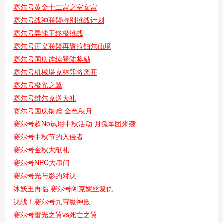
赛尔号黄金十二宫之室女宫
赛尔号战神联盟特别挑战计划
赛尔号异能王终极挑战
赛尔号正义联盟再聚拉铂尔仙境
赛尔号国庆连续登陆奖励
赛尔号机械塔克林即将离开
赛尔号极光之翼
赛尔号维尔克送大礼
赛尔号国庆馈赠 金色秋月
赛尔号超No试用中秋活动 月兔军团来袭
赛尔号中秋节的入侵者
赛尔号金秋大献礼
赛尔号NPC大串门
赛尔号光与影的对决
冰妖王再临 赛尔号阿克妮丝复仇
决战！赛尔号九霄魔神殿
赛尔号雷光之翼vs死亡之翼