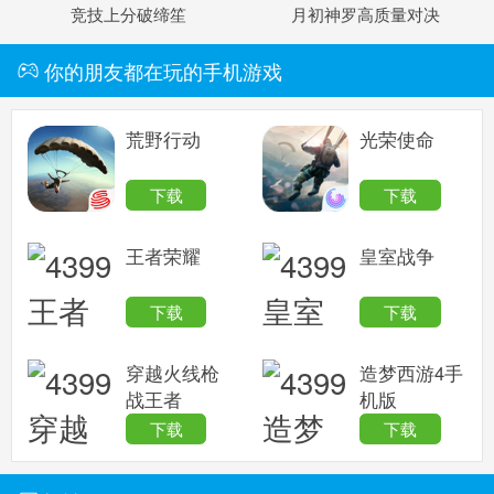
竞技上分破缔笙
月初神罗高质量对决
你的朋友都在玩的手机游戏
荒野行动
光荣使命
下载
下载
王者荣耀
皇室战争
下载
下载
穿越火线枪
造梦西游4手
战王者
机版
下载
下载