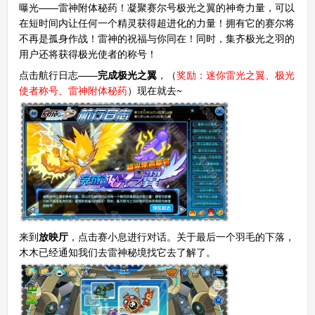
曝光——雷神附体秘药！凝聚赛尔号极光之翼的神奇力量，可以
在短时间内让任何一个精灵获得超进化的力量！拥有它的赛尔将
不再是孤身作战！雷神的祝福与你同在！同时，集齐极光之羽的
用户还将获得极光使者的称号！
点击航行日志——
完成极光之翼
，（
奖励：迷你雷光之翼、极光
使者称号、雷神附体秘药
）现在就去~
来到
放映厅
，点击赛小息进行对话。关于最后一个羽毛的下落，
木木已经通知我们去雷神秘境找它去了解了。