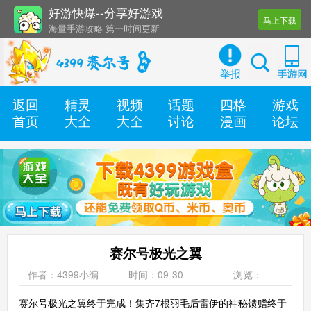
好游快爆--分享好游戏
马上下载
海量手游攻略 第一时间更新
还有几十款实用辅助工具
举报
返回
精灵
视频
话题
四格
游戏
首页
大全
大全
讨论
漫画
论坛
赛尔号极光之翼
作者：4399小编
时间：09-30
浏览：
赛尔号极光之翼终于完成！集齐7根羽毛后雷伊的神秘馈赠终于