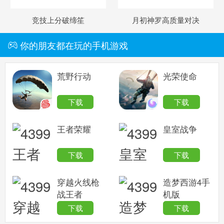
竞技上分破缔笙
月初神罗高质量对决
你的朋友都在玩的手机游戏
荒野行动
光荣使命
下载
下载
王者荣耀
皇室战争
下载
下载
穿越火线枪
造梦西游4手
战王者
机版
下载
下载