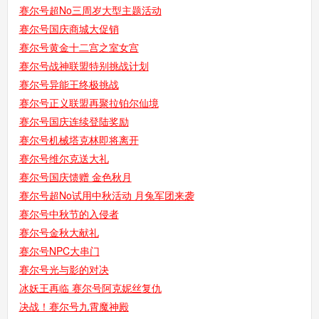
赛尔号超No三周岁大型主题活动
赛尔号国庆商城大促销
赛尔号黄金十二宫之室女宫
赛尔号战神联盟特别挑战计划
赛尔号异能王终极挑战
赛尔号正义联盟再聚拉铂尔仙境
赛尔号国庆连续登陆奖励
赛尔号机械塔克林即将离开
赛尔号维尔克送大礼
赛尔号国庆馈赠 金色秋月
赛尔号超No试用中秋活动 月兔军团来袭
赛尔号中秋节的入侵者
赛尔号金秋大献礼
赛尔号NPC大串门
赛尔号光与影的对决
冰妖王再临 赛尔号阿克妮丝复仇
决战！赛尔号九霄魔神殿