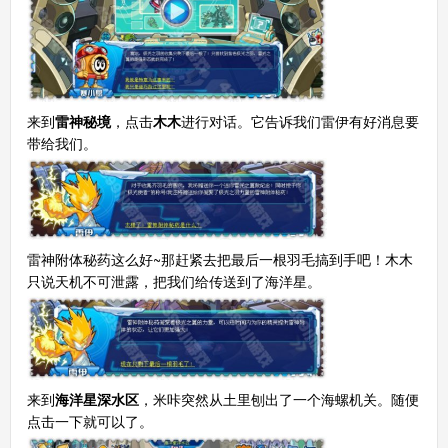
来到
雷神秘境
，点击
木木
进行对话。它告诉我们雷伊有好消息要
带给我们。
雷神附体秘药这么好~那赶紧去把最后一根羽毛搞到手吧！木木
只说天机不可泄露，把我们给传送到了海洋星。
来到
海洋星深水区
，米咔突然从土里刨出了一个海螺机关。随便
点击一下就可以了。