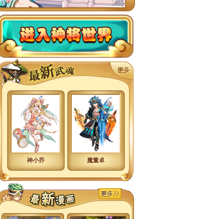
神将世界
神将世界武魂大全
神小乔
魔董卓
武魂