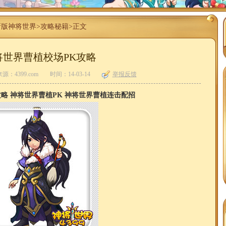
新版神将世界
>
攻略秘籍
>正文
将世界曹植校场PK攻略
来源：4399.com
时间：14-03-14
举报反馈
攻略 神将世界曹植PK 神将世界曹植连击配招