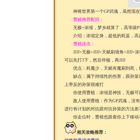
神将世界第一个GP武魂，虽然现在
曹植推荐配招：
无极+浓缩，梦乡就算了，高等级PK
介绍：浓缩定身，超低的耗蓝，高连
曹植连击：
JJJJ+无极+JJJJ+天赋刷墙角+J
可以先打3下，然后停顿，再JJJJ
优点：耗魔少，天赋有魔刷到死，
缺点：属于持续性的伤害，跟孙策造
上带反的孙策很难打
你使用曹植：浓缩是神技，无极可以
敌人使用曹植：作为GP武魂，没有
进行有计划的对抗跟对抗孙策的方法差
你走位时，曹植也跟着你上下移动
相关攻略推荐：