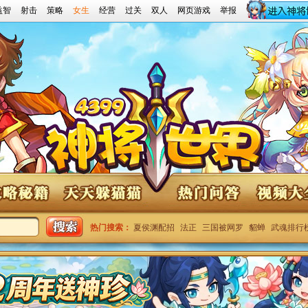
益智
射击
策略
女生
经营
过关
双人
网页游戏
举报
世界攻略秘籍
神将世界天天躲猫猫
神将世界问答
神将世界视频
热门搜索：
夏侯渊配招
法正
三国被网罗
貂蝉
武魂排行
4399神将世界