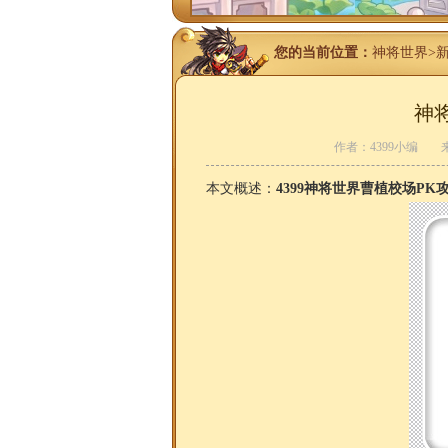
您的当前位置：
神将世界
>
神
作者：4399小编
本文概述：
4399神将世界曹植校场PK