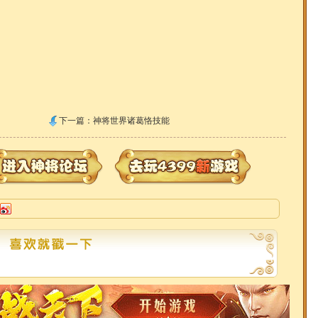
下一篇：
神将世界诸葛恪技能
共
0
条评论，有
0
人参与，
点击查看