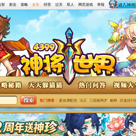
益智
射击
策略
女生
经营
过关
双人
网页游戏
举报
世界攻略秘籍
神将世界天天躲猫猫
神将世界问答
神将世界视频
热门搜索：
夏侯渊配招
法正
三国被网罗
貂蝉
武魂排行
4399神将世界