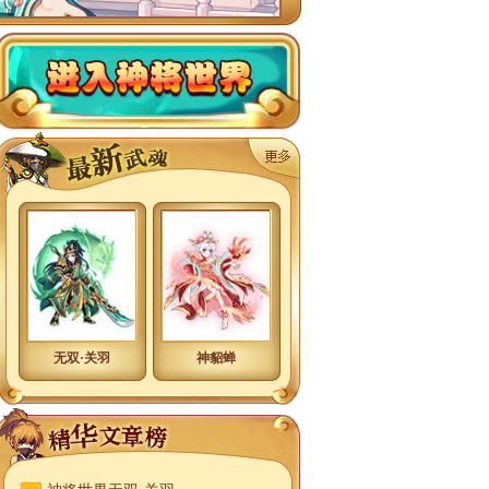
神将世界
神将世界武魂大全
无双·关羽
神貂蝉
武魂