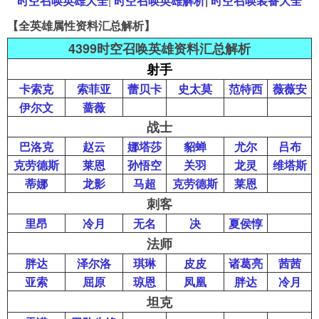
时空召唤英雄大全
|
时空召唤英雄解析
|
时空召唤装备大全
【全英雄属性资料汇总解析】
导航
4399手机游戏网
4399时空召唤英雄资料汇总解析
射手
展开
卡索克
索菲亚
蕾贝卡
史太莫
范特西
薇薇安
伊尔文
蔷薇
战士
巴洛克
赵云
娜塔莎
貂蝉
尤尔
吕布
克劳德斯
莱恩
孙悟空
关羽
龙灵
维塔斯
蒂娜
龙影
马超
克劳德斯
莱恩
刺客
里昂
冷月
无名
决
夏侯惇
法师
胖达
泽尔洛
琪琳
皮皮
诸葛亮
茜茜
亚索
屈原
琼恩
凤凰
胖达
冷月
坦克