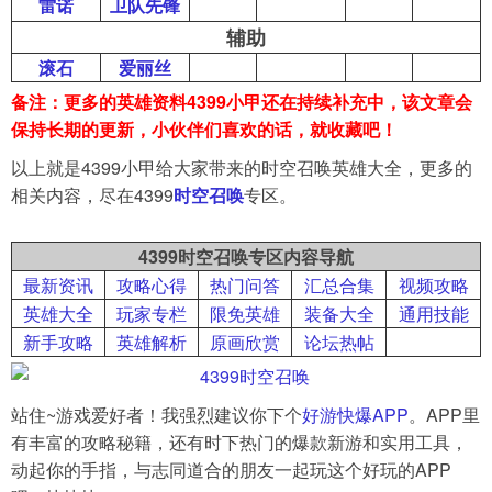
雷诺
卫队先锋
辅助
滚石
爱丽丝
备注：更多的英雄资料4399小甲还在持续补充中，该文章会
保持长期的更新，小伙伴们喜欢的话，就收藏吧！
以上就是4399小甲给大家带来的时空召唤英雄大全，更多的
相关内容，尽在4399
时空召唤
专区。
4399时空召唤专区内容导航
最新资讯
攻略心得
热门问答
汇总合集
视频攻略
英雄大全
玩家专栏
限免英雄
装备大全
通用技能
新手攻略
英雄解析
原画欣赏
论坛热帖
站住~游戏爱好者！我强烈建议你下个
好游快爆APP
。APP里
有丰富的攻略秘籍，还有时下热门的爆款新游和实用工具，
动起你的手指，与志同道合的朋友一起玩这个好玩的APP