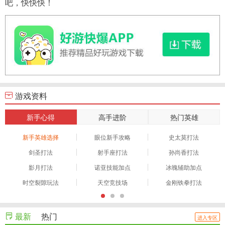
吧，快快快！
游戏资料
新手心得
高手进阶
热门英雄
新手英雄选择
眼位新手攻略
史太莫打法
剑圣打法
射手座打法
孙尚香打法
影月打法
诺亚技能加点
冰魄辅助加点
时空裂隙玩法
天空竞技场
金刚铁拳打法
最新
热门
进入专区