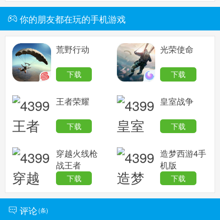
你的朋友都在玩的手机游戏
荒野行动
光荣使命
下载
下载
王者荣耀
皇室战争
下载
下载
穿越火线枪
造梦西游4手
战王者
机版
下载
下载
评论
(
条)