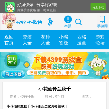
好游快爆--分享好游戏
马上下载
海量手游攻略 第一时间更新
还有几十款实用辅助工具
举报
返回
套装
花种
小编
四格
游戏
首页
大全
大全
答疑
漫画
论坛
小花仙铃兰秋千
作者：4399小编
时间：07-13
浏览：
小花仙铃兰秋千小花仙会员家具铃兰秋千