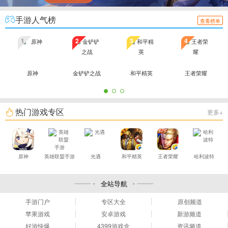
手游人气榜
查看榜单
1
2
3
4
原神
金铲铲之战
和平精英
王者荣耀
热门游戏专区
更多+
原神
英雄联盟手游
光遇
和平精英
王者荣耀
哈利波特
全站导航
手游门户
专区大全
原创频道
苹果游戏
安卓游戏
新游频道
好游快爆
4399游戏盒
资讯频道