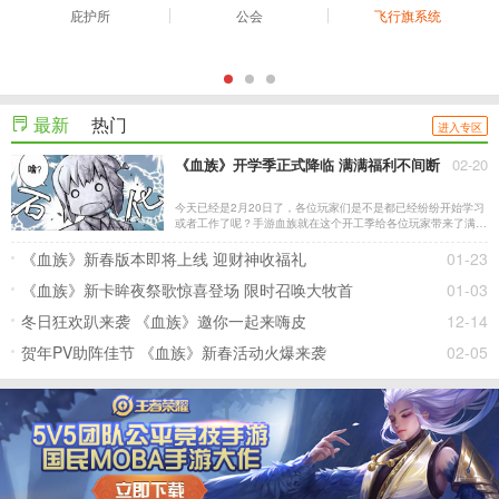
庇护所
公会
飞行旗系统
最新
热门
进入专区
《血族》开学季正式降临 满满福利不间断
02-20
今天已经是2月20日了，各位玩家们是不是都已经纷纷开始学习
或者工作了呢？手游血族就在这个开工季给各位玩家带来了满满
的福利，赶快来看看吧。
《血族》新春版本即将上线 迎财神收福礼
01-23
《血族》新卡眸夜祭歌惊喜登场 限时召唤大牧首
01-03
冬日狂欢趴来袭 《血族》邀你一起来嗨皮
12-14
贺年PV助阵佳节 《血族》新春活动火爆来袭
02-05