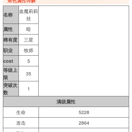
角色属性详解
血魔莉莉
名称
导航
丝
4399手机游戏网
属性
暗
稀有度
三星
职业
牧师
cost
5
等级上
35
限
突破次
1
数
满级属性
生命
5228
攻击
2864