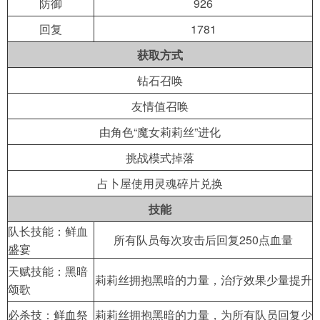
防御
926
回复
1781
获取方式
钻石召唤
友情值召唤
由角色“魔女莉莉丝”进化
挑战模式掉落
占卜屋使用灵魂碎片兑换
技能
队长技能：鲜血
所有队员每次攻击后回复250点血量
盛宴
天赋技能：黑暗
莉莉丝拥抱黑暗的力量，治疗效果少量提升
颂歌
必杀技：鲜血祭
莉莉丝拥抱黑暗的力量，为所有队员回复少