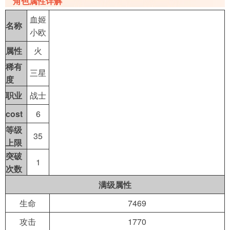
角色属性详解
血姬
名称
导航
小欧
4399手机游戏网
属性
火
稀有
三星
度
职业
战士
cost
6
等级
35
上限
突破
1
次数
满级属性
生命
7469
攻击
1770