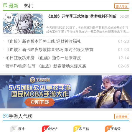
最新
热门
进入专区
《血族》开学季正式降临 满满福利不间断
02-20
今天已经是2月20日了，各位玩家们是不是都已经纷纷开始学习
或者工作了呢？手游血族就在这个开工季给各位玩家带来了满满
的福利，赶快来看看吧。
《血族》新春版本即将上线 迎财神收福礼
01-23
《血族》新卡眸夜祭歌惊喜登场 限时召唤大牧首
01-03
冬日狂欢趴来袭 《血族》邀你一起来嗨皮
12-14
贺年PV助阵佳节 《血族》新春活动火爆来袭
02-05
手游人气榜
查看榜单
1
2
3
4