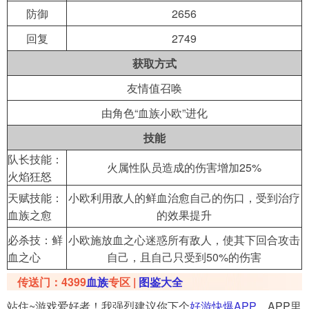
防御
2656
回复
2749
获取方式
友情值召唤
由角色“血族小欧”进化
技能
队长技能：
火属性队员造成的伤害增加25%
火焰狂怒
天赋技能：
小欧利用敌人的鲜血治愈自己的伤口，受到治疗
血族之愈
的效果提升
必杀技：鲜
小欧施放血之心迷惑所有敌人，使其下回合攻击
血之心
自己，且自己只受到50%的伤害
传送门：4399
血族
专区 |
图鉴大全
站住~游戏爱好者！我强烈建议你下个
好游快爆APP
。APP里