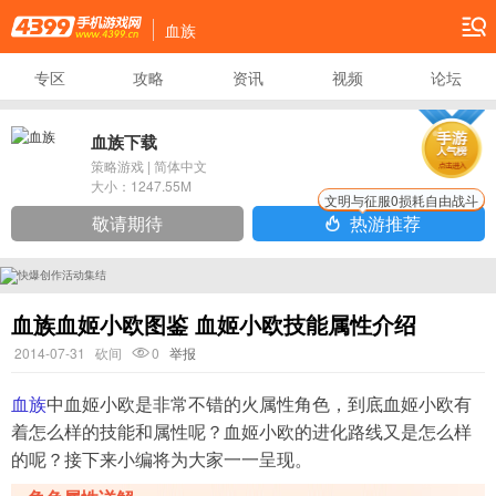
血族
专区
攻略
资讯
视频
论坛
血族下载
策略游戏
|
简体中文
大小：
1247.55M
文明与征服0损耗自由战斗
敬请期待
热游推荐
血族血姬小欧图鉴 血姬小欧技能属性介绍
2014-07-31
砍间
0
举报
血族
中血姬小欧是非常不错的火属性角色，到底血姬小欧有
着怎么样的技能和属性呢？血姬小欧的进化路线又是怎么样
的呢？接下来小编将为大家一一呈现。