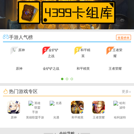
手游人气榜
查看榜单
1
2
3
4
原神
金铲铲之战
和平精英
王者荣耀
热门游戏专区
更多+
原神
英雄联盟手游
光遇
和平精英
王者荣耀
哈利波特
全站导航