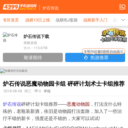
炉石传说
专区首页
战棋13日上线
战棋吃J套路
战棋新手入门
战棋野
炉石传说下载
策略游戏
大小：
113.67M
文明与征服0损耗自由战斗
敬请期待
热游推荐
炉石传说恶魔动物园卡组 砰砰计划术士卡组推荐
2018-08-09
阿三
0
举报
炉石传说
砰砰计划卡组推荐——
恶魔动物园
，打法没什么特
殊的，老瓶装新酒，依旧是动物园打法套路，加入了一些治
疗不错的新卡，强度还是不错的，大家可以试试!