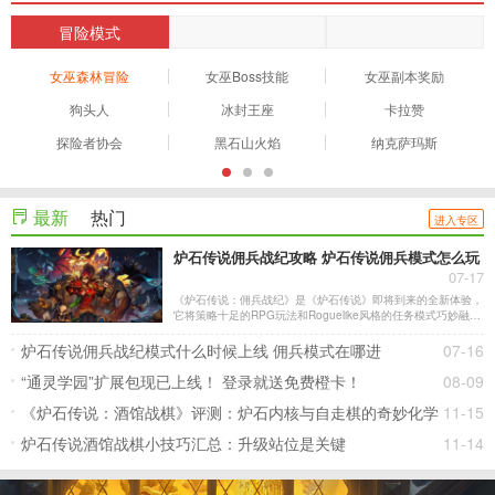
冒险模式
女巫森林冒险
女巫Boss技能
女巫副本奖励
狗头人
冰封王座
卡拉赞
探险者协会
黑石山火焰
纳克萨玛斯
最新
热门
进入专区
炉石传说佣兵战纪攻略 炉石传说佣兵模式怎么玩
07-17
《炉石传说：佣兵战纪》是《炉石传说》即将到来的全新体验，
它将策略十足的RPG玩法和Roguelike风格的任务模式巧妙融
合，每次体验都会带来全新的挑战。在《佣兵战纪》中，玩家将
用希尔瓦娜斯·风行者和炎魔之王拉格纳罗斯(以及一些新面孔)这
炉石传说佣兵战纪模式什么时候上线 佣兵模式在哪进
07-16
样的人气角色组建佣兵收藏。
“通灵学园”扩展包现已上线！ 登录就送免费橙卡！
08-09
《炉石传说：酒馆战棋》评测：炉石内核与自走棋的奇妙化学
11-15
反应
炉石传说酒馆战棋小技巧汇总：升级站位是关键
11-14