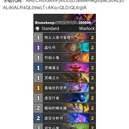
卡组代码
：AAECAf0GAvIFj4IDDjD3BM4HwgibywLx0ALy0
AL90ALR4QL09wLT+AKq+QLD/QL6/gIA
导航
4399手机游戏网
展开