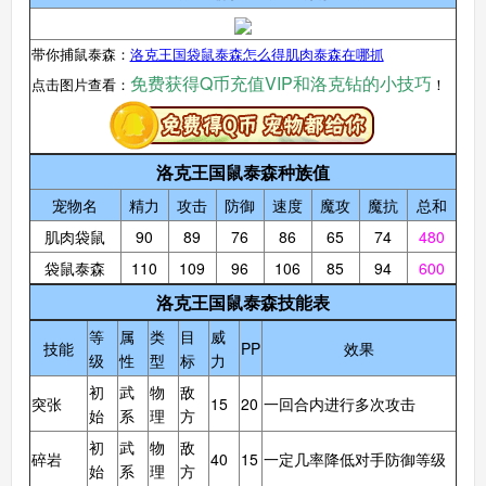
带你捕鼠泰森：
洛克王国袋鼠泰森怎么得肌肉泰森在哪抓
免费获得Q币充值VIP和洛克钻的小技巧
点击图片查看：
！
洛克王国鼠泰森种族值
宠物名
精力
攻击
防御
速度
魔攻
魔抗
总和
肌肉袋鼠
90
89
76
86
65
74
480
袋鼠泰森
110
109
96
106
85
94
600
洛克王国鼠泰森技能表
等
属
类
目
威
技能
PP
效果
级
性
型
标
力
初
武
物
敌
突张
15
20
一回合内进行多次攻击
始
系
理
方
初
武
物
敌
碎岩
40
15
一定几率降低对手防御等级
始
系
理
方