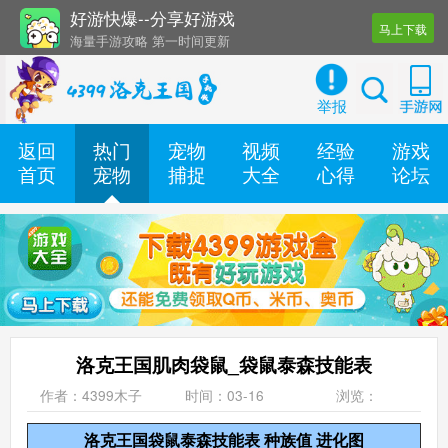
好游快爆--分享好游戏
马上下载
海量手游攻略 第一时间更新
还有几十款实用辅助工具
举报
返回
热门
宠物
视频
经验
游戏
首页
宠物
捕捉
大全
心得
论坛
洛克王国肌肉袋鼠_袋鼠泰森技能表
作者：4399木子
时间：03-16
浏览：
洛克王国袋鼠泰森技能表 种族值 进化图