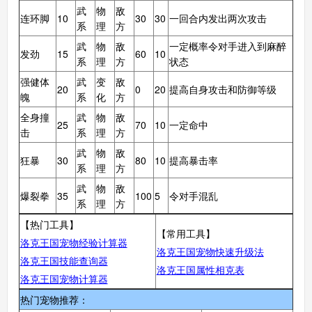
武
物
敌
连环脚
10
30
30
一回合内发出两次攻击
系
理
方
武
物
敌
一定概率令对手进入到麻醉
发劲
15
60
10
系
理
方
状态
强健体
武
变
敌
20
0
20
提高自身攻击和防御等级
魄
系
化
方
全身撞
武
物
敌
25
70
10
一定命中
击
系
理
方
武
物
敌
狂暴
30
80
10
提高暴击率
系
理
方
武
物
敌
爆裂拳
35
100
5
令对手混乱
系
理
方
【热门工具】
【常用工具】
洛克王国宠物经验计算器
洛克王国宠物快速升级法
洛克王国技能查询器
洛克王国属性相克表
洛克王国宠物计算器
热门宠物推荐：