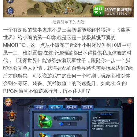
迷雾笼罩下的大陆
一个有深度的故事素来不是三言两语能够解释得清，《迷雾
世界》给小编的第一印象就是它是一款极其
慢节奏
的
MMORPG，这一点从小编花了近2个小时还没升到10级中可
见一二。难以置信!在这个连端游都巴不得提供私服体验的时
代，《迷雾世界》能够强按着玩家性子，跟随你一步一个脚
印体验完单人剧情，就连标配的自动寻路也需要玩家达到7级
后才能解锁。可以说游戏中的任何一个时期，玩家都难以体
会到在等级、装备、英雄数值上的飞速提升。如此“抖S”的
RPG网游真不怕逆水行舟，留不住人吗?