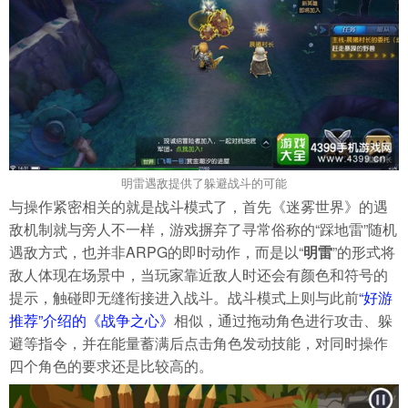
明雷遇敌提供了躲避战斗的可能
与操作紧密相关的就是战斗模式了，首先《迷雾世界》的遇
敌机制就与旁人不一样，游戏摒弃了寻常俗称的“踩地雷”随机
遇敌方式，也并非ARPG的即时动作，而是以“
明雷
”的形式将
敌人体现在场景中，当玩家靠近敌人时还会有颜色和符号的
提示，触碰即无缝衔接进入战斗。战斗模式上则与此前
“好游
推荐”介绍的《战争之心》
相似，通过拖动角色进行攻击、躲
避等指令，并在能量蓄满后点击角色发动技能，对同时操作
四个角色的要求还是比较高的。