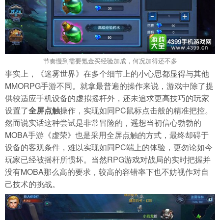
节奏慢到需要氪金买经验加成，何况加得还不多
事实上，《迷雾世界》在多个细节上的小心思都显得与其他
MMORPG手游不同。就拿最普遍的操作来说，游戏中除了提
供较适应手机设备的虚拟摇杆外，还未追求更高技巧的玩家
设置了
全屏点触
操作，实现如同PC鼠标点击般的精准把控。
然而说实话这种尝试是非常冒险的，遥想当初信心勃勃的
MOBA手游《虚荣》也是采用全屏点触的方式，最终却碍于
设备的客观条件，难以实现如同PC端上的体验，更勿论如今
玩家已经被摇杆所惯坏。当然RPG游戏对战局的实时把握并
没有MOBA那么高的要求，较高的容错率下也不妨视作对自
己技术的挑战。