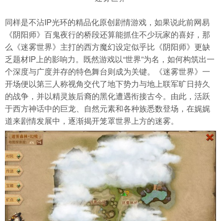
同样是不沾IP光环的精品化原创剧情游戏，如果说此前网易
导航
4399手机游戏网
《阴阳师》百鬼夜行的桥段还算能抓住不少玩家的喜好，那
么《迷雾世界》主打的西方魔幻设定似乎比《阴阳师》更缺
乏题材IP上的影响力。既然游戏以“世界”为名，如何构筑出一
个深度与广度并存的特色舞台则成为关键。《迷雾世界》一
开场便以第三人称视角交代了地下势力与地上联军旷日持久
的战争，并以精灵族后裔的黑化遭遇衔接古今。由此，活跃
于西方神话中的巨龙、自然元素和各种族悉数登场，在娓娓
道来剧情发展中，逐渐揭开笼罩世界上方的迷雾。