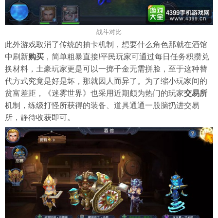
战斗对比
此外游戏取消了传统的抽卡机制，想要什么角色那就在酒馆
中刷新
购买
，简单粗暴直接!平民玩家可通过每日任务积攒兑
换材料，土豪玩家更是可以一掷千金无需拼脸，至于这种替
代方式究竟是好是坏，那就因人而异了。为了缩小玩家间的
贫富差距，《迷雾世界》也采用近期颇为热门的玩家
交易所
机制，练级打怪所获得的装备、道具通通一股脑扔进交易
所，静待收获即可。