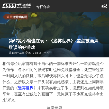
专栏合辑
返回
这游戏能玩
第67期小编也在玩：《迷雾世界》-差点被画风
耽误的好游戏
是顾小花呀
2017-03-29
相信每位玩家都有属于自己的一套标准去评估一款游戏是否
为佳作，各不相同的眼光有时也难免以偏概全，凭空错过第
一时间入坑的良机，事后即便再回头补上，也总觉得少了点
什么。之所以文章一开头就有如此感慨，主要还是上周网易
开测的《
迷雾世界
》未荻确实看走了眼，没想到在如此稀疏
平常，甚至有些低幼的画面下，竟掩藏了不少亮点值得拿出
来说说。
迷雾世界