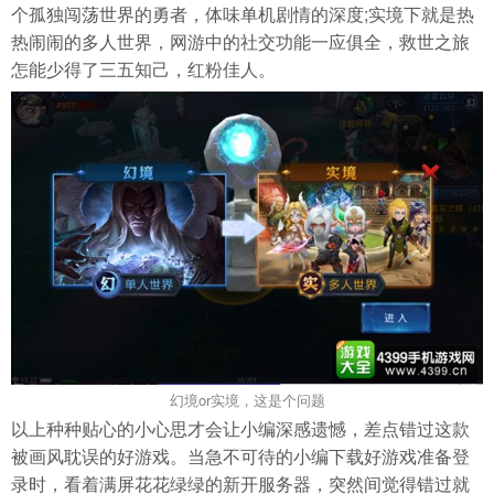
个孤独闯荡世界的勇者，体味单机剧情的深度;实境下就是热
热闹闹的多人世界，网游中的社交功能一应俱全，救世之旅
怎能少得了三五知己，红粉佳人。
幻境or实境，这是个问题
以上种种贴心的小心思才会让小编深感遗憾，差点错过这款
被画风耽误的好游戏。当急不可待的小编下载好游戏准备登
录时，看着满屏花花绿绿的新开服务器，突然间觉得错过就