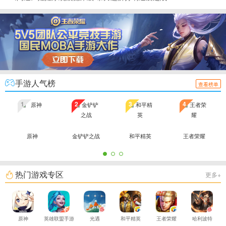
手游人气榜
查看榜单
1
2
3
4
原神
金铲铲之战
和平精英
王者荣耀
热门游戏专区
更多+
原神
英雄联盟手游
光遇
和平精英
王者荣耀
哈利波特