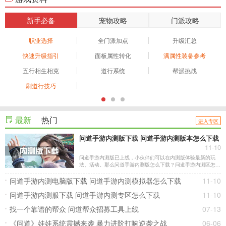
新手必备
宠物攻略
门派攻略
职业选择
全门派加点
升级汇总
快速升级指引
面板属性转化
满属性装备参考
五行相生相克
道行系统
帮派挑战
刷道行技巧
最新
热门
进入专区
问道手游内测版下载 问道手游内测版本怎么下载
11-10
问道手游内测版已上线，小伙伴们可以在内测版体验最新的玩
法、活动。那么问道手游内测版怎么下载？问道手游内测区怎么
下载？小编为大家带来问道手游内测版下载方法。
问道手游内测电脑版下载 问道手游内测模拟器怎么下载
11-10
问道手游内测服下载 问道手游内测专区怎么下载
11-10
找一个靠谱的帮众 问道帮众招募工具上线
07-13
《问道》娃娃系统震撼来袭 暴力进阶打响逆袭之战
06-06