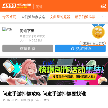
问道
专区首页
全门派加点攻略
文曲星答题器
新手门派推荐
海盗
问道下载
角色扮演
|
简体中文
大小：
1405.32M
《原神》自由探索
敬请期待
热游推荐
问道手游押镖攻略 问道手游押镖要找谁
2016-03-28
4399挽歌
0
举报