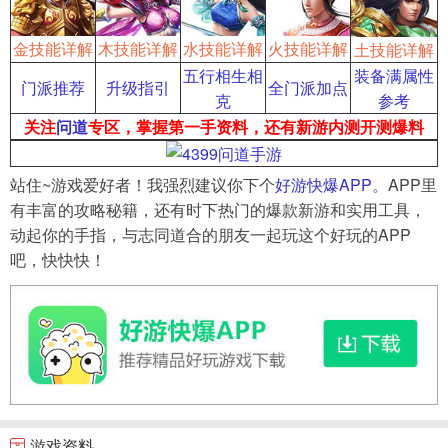
金技能详解
木技能详解
水技能详解
火技能详解
土技能详解
五行相生相
装备满属性
门派推荐
升级指引
全门派加点
克
参考
关注
问道
专区，掌握第一手资料，还有新游内测开测爆料
站住~游戏爱好者！我强烈建议你下个
好游快爆APP
。APP里
有丰富的攻略秘籍，还有时下热门的爆款新游和实用工具，
动起你的手指，与志同道合的朋友一起玩这个好玩的APP
吧，快快快！
游戏资料