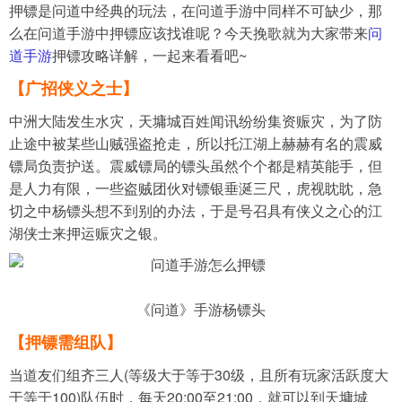
押镖是问道中经典的玩法，在问道手游中同样不可缺少，那
么在问道手游中押镖应该找谁呢？今天挽歌就为大家带来
问
导航
道手游
押镖攻略详解，一起来看看吧~
4399手机游戏网
【广招侠义之士】
展开
中洲大陆发生水灾，天墉城百姓闻讯纷纷集资赈灾，为了防
止途中被某些山贼强盗抢走，所以托江湖上赫赫有名的震威
镖局负责护送。震威镖局的镖头虽然个个都是精英能手，但
是人力有限，一些盗贼团伙对镖银垂涎三尺，虎视眈眈，急
切之中杨镖头想不到别的办法，于是号召具有侠义之心的江
湖侠士来押运赈灾之银。
《问道》手游杨镖头
【押镖需组队】
当道友们组齐三人(等级大于等于30级，且所有玩家活跃度大
于等于100)队伍时，每天20:00至21:00，就可以到天墉城