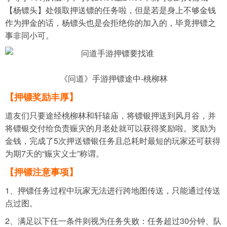
【杨镖头】处领取押送镖的任务啦，但是若是身上不够金钱
作为押金的话，杨镖头也是会拒绝你的加入的，毕竟押镖之
事非同小可。
《问道》手游押镖途中-桃柳林
【押镖奖励丰厚】
道友们只要途经桃柳林和轩辕庙，将镖银押送到风月谷，并
将镖银交付给负责赈灾的月老处就可以获得奖励啦。奖励为
金钱，完成了5次押送镖银任务且总耗时最短的玩家还可获得
为期7天的“赈灾义士”称谓。
【押镖注意事项】
1、押镖任务过程中玩家无法进行跨地图传送，只能通过传送
点过图。
2、满足以下任一条件则视为任务失败：任务超过30分钟、队