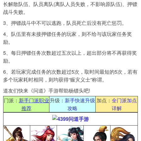
长解散队伍、队员离队(离队人员失败，不影响原队伍)、押镖
战斗失败。
3、押镖战斗中不可以逃跑，队员死亡后没有死亡惩罚。
4、队伍里有未接押镖任务的玩家，则不给与该玩家任务奖
励。
5、每日押镖任务次数超过五次以上，超出部分将不再获得奖
励。
6、若玩家完成任务的次数超过5次，取时间最短的5次，若有
多个玩家耗时相同，则均获得“赈灾义士”称谓。
道友们快来《问道》手游帮助杨镖头吧!
门派：
新手门派职业
升级：
新手快速升级
加点：
全门派加点
推荐
攻略
详解