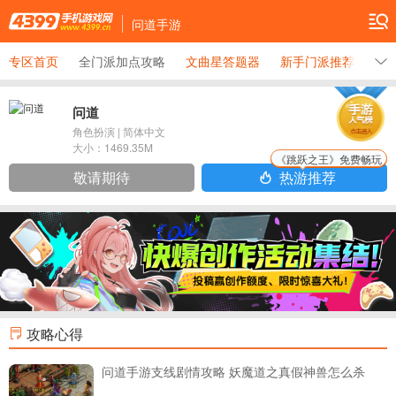
问道手游
专区首页
全门派加点攻略
文曲星答题器
新手门派推荐
海
问道
角色扮演
|
简体中文
大小：
1469.35M
《跳跃之王》免费畅玩
敬请期待
热游推荐
攻略心得
问道手游支线剧情攻略 妖魔道之真假神兽怎么杀