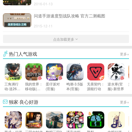
2016-01-13
问道手游速度型战队攻略 官方二测截图
2015-12-11
点击加载更多
热门人气游戏
更多+
三角洲行
我的世界：
蛋仔派对
鸣潮-3.5版
无畏契约：
逆水寒(官
光
动-送2600
移动版(官
(官服)
本(官服)
源能行动
服)-新世界
限时三角券
服)
独家·良心好游
更多+
范式：起源
三国大时代
黎明三国2
谎言侦探
脑裂
文明起源
游