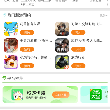
4霸王立志
我
雄
热门新游预约
更多+
幻兽帕鲁世界
对峙：交锋时刻-对峙2国服
预约
预约
王者万象棋-正版王者英雄自走棋
应征入伍-多人大战场射击
预约
预约
小鸡与小马：超级派对-超级鸡马
灰境行者
预约
预约
平台推荐