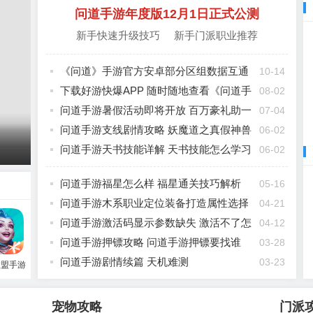
问道手游年度版12月1日正式公测
新手快速升级技巧
新手门派职业推荐
《问道》手游官方安卓部分区组数据互通
10-14
公告
下载好游快爆APP 随时随地查看《问道手
08-02
游》精品攻略
问道手游暑假活动即将开放 百万豪礼助一
07-04
世情缘资料片
问道手游支线剧情攻略 妖魔道之真假神兽
06-02
怎么杀
问道手游天书技能详解 天书技能怎么学习
06-02
问道手游福星怎么样 福星通关技巧解析
05-16
问道手游木系职业定位装备打造属性选择
04-21
问道手游激活码显示参数缺失 激活不了怎
04-12
么办
问道手游押镖攻略 问道手游押镖要找谁
03-28
问道手游剧情续篇 天机难测
03-23
联盟手游
宠物攻略
门派