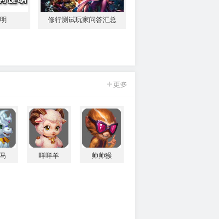
明
修行测试玩家问答汇总
马
咩咩羊
帅帅猴
问道手游