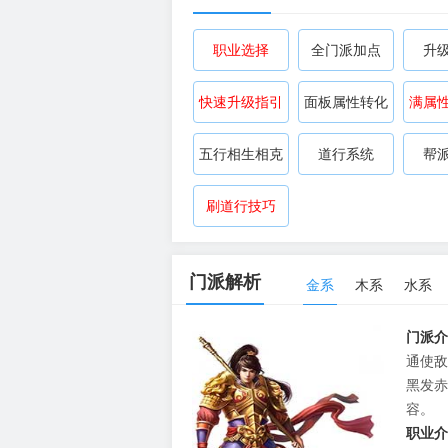
职业选择
全门派加点
升
快速升级指引
面板属性转化
满属
五行相生相克
道行系统
帮
问道手游
问道手游游戏资
问
刷道行技巧
门派解析
金系
木系
水系
门派介
通使敌
黑发赤
容。
职业介