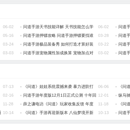
06-02
问道手游天书技能详解 天书技能怎么学
06-02
问道
05-16
习
问道手游押镖攻略 问道手游押镖要找谁
03-28
答案
问道
03-24
问道手游极品装备秀 如何打造才算好装
03-22
技巧
问道
03-03
备
问道手游宠物属性加成换算 宠物加点对
03-02
攻略
问道
应属性解析
07-13
《问道》娃娃系统震撼来袭 暴力进阶打
06-06
《问
02-16
响逆袭之战
问道手游年度版12月1日正式公测 十年回
12-01
自由
纵马
11-28
合经典再续
薛之谦电访《问道》玩家收集反馈 年度
11-18
解
《问道
通
10-14
版内容玩家说了算
《问道》手游再迎新版本 八仙梦境开新
10-13
海量
问道
章