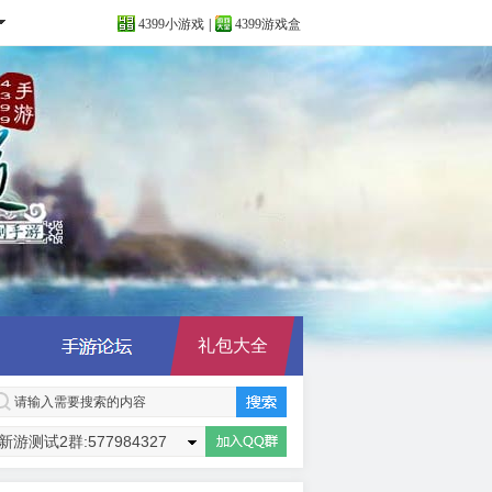
4399小游戏
|
4399游戏盒
礼包大全
新游测试2群:577984327