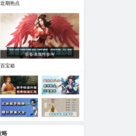
近期热点
装备满属性参考
百宝箱
新手升级任务汇总
新手门派职业推荐
文曲星答题器
面板属性转化介绍
攻略