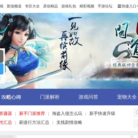
戏
新游频道
专区大全
原创精品
游戏礼包
精彩视频
手游论坛
快捷入口
门派解析
游戏问答
宠物大全
答题器
新手门派推荐
海盗入侵怎么玩
新手快速升级
|
|
|
性汇总
刷道行方法汇总
支线剧情攻略
|
|