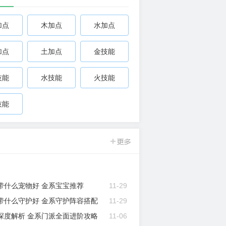
加点
木加点
水加点
加入
加点
土加点
金技能
技能
水技能
火技能
手游论坛
技能
带什么宠物好 金系宝宝推荐
11-29
带什么守护好 金系守护阵容搭配
11-29
深度解析 金系门派全面进阶攻略
11-06