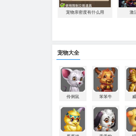
宠物亲密度有什么用
激
宠物大全
伶俐鼠
笨笨牛