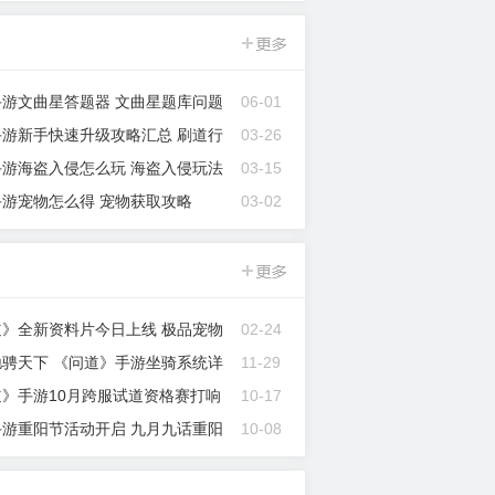
手游文曲星答题器 文曲星题库问题
06-01
大全
手游新手快速升级攻略汇总 刷道行
03-26
手游海盗入侵怎么玩 海盗入侵玩法
03-15
手游宠物怎么得 宠物获取攻略
03-02
问道手游
门派解析
道》全新资料片今日上线 极品宠物
02-24
交易
驰骋天下 《问道》手游坐骑系统详
11-29
》手游10月跨服试道资格赛打响
10-17
壕礼大放送
手游重阳节活动开启 九月九话重阳
10-08