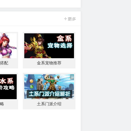
搭配
金系宠物推荐
问道手游
略
土系门派介绍