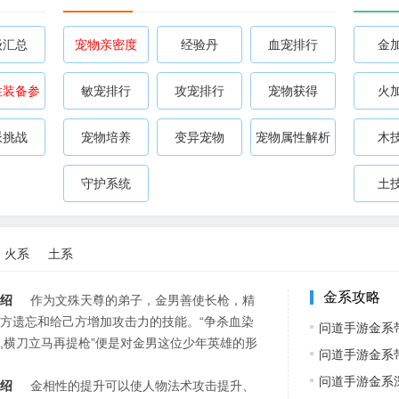
级汇总
宠物亲密度
经验丹
血宠排行
金
性装备参
敏宠排行
攻宠排行
宠物获得
火
考
派挑战
宠物培养
变异宠物
宠物属性解析
木
道手游攻略心
守护系统
土
火系
土系
金系攻略
绍
作为文殊天尊的弟子，金男善使长枪，精
方遗忘和给己方增加攻击力的技能。“争杀血染
问道手游金系
,横刀立马再提枪”便是对金男这位少年英雄的形
问道手游金系
问道手游金系
绍
金相性的提升可以使人物法术攻击提升、