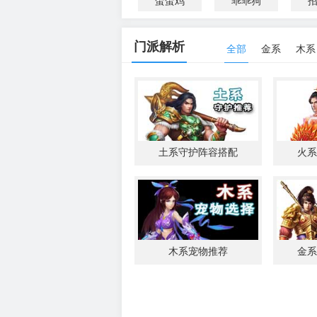
蛋蛋鸡
乖乖狗
门派解析
全部
金系
木系
土系守护阵容搭配
火系
木系宠物推荐
金系
讯