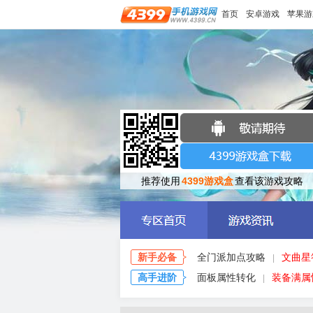
首页
安卓游戏
苹果游
推荐使用
4399游戏盒
查看该游戏攻略
新手必备
全门派加点攻略
文曲星
|
高手进阶
面板属性转化
装备满属
|