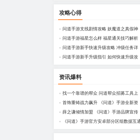
攻略心得
问道手游支线剧情攻略 妖魔道之真假神
兽怎么杀
问道手游福星怎么样 福星通关技巧解析
问道手游新手快速升级攻略 冲级任务详
解
问道手游新手升级指引 如何快速升级攻
略
资讯爆料
找一个靠谱的帮众 问道帮众招募工具上
线
首饰重铸战力飙升 《问道》手游全新资
料片今日预约
薛之谦倾情加盟 《问道》手游品牌宣传
片曝光
《问道》手游官方安卓部分区组数据互
公告