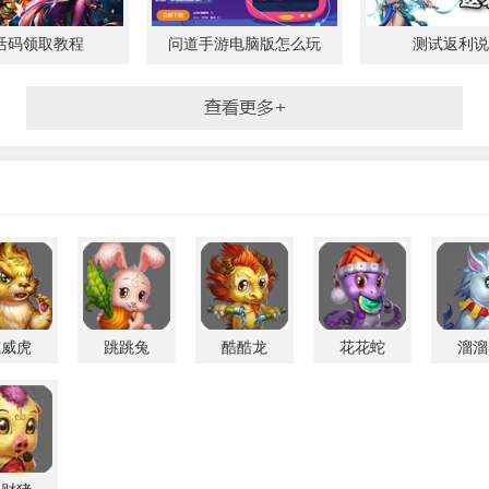
活码领取教程
问道手游电脑版怎么玩
测试返利说
威威虎
跳跳兔
酷酷龙
花花蛇
溜溜