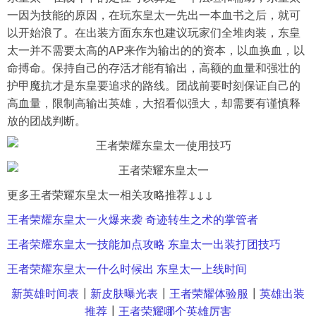
一因为技能的原因，在玩东皇太一先出一本血书之后，就可
以开始浪了。在出装方面东东也建议玩家们全堆肉装，东皇
太一并不需要太高的AP来作为输出的的资本，以血换血，以
命搏命。保持自己的存活才能有输出，高额的血量和强壮的
护甲魔抗才是东皇要追求的路线。团战前要时刻保证自己的
高血量，限制高输出英雄，大招看似强大，却需要有谨慎释
放的团战判断。
更多王者荣耀东皇太一相关攻略推荐↓↓↓
王者荣耀东皇太一火爆来袭 奇迹转生之术的掌管者
王者荣耀东皇太一技能加点攻略 东皇太一出装打团技巧
王者荣耀东皇太一什么时候出 东皇太一上线时间
新英雄时间表
┃
新皮肤曝光表
┃
王者荣耀体验服
┃
英雄出装
推荐
┃
王者荣耀哪个英雄厉害