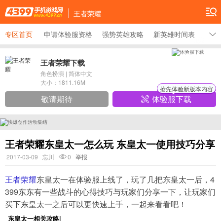
王者荣耀
专区首页
申请体验服资格
强势英雄攻略
新英雄时间表
最新
王者荣耀下载
角色扮演
|
简体中文
大小：
1811.16M
抢先体验新版本内容
敬请期待
体验服下载
王者荣耀东皇太一怎么玩 东皇太一使用技巧分享
2017-03-09
忘川
0
举报
王者荣耀
东皇太一在体验服上线了，玩了几把东皇太一后，4
399东东有一些战斗的心得技巧与玩家们分享一下，让玩家们
买下东皇太一之后可以更快速上手，一起来看看吧！
东皇太一相关攻略|