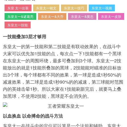
东皇 太一出装
东皇太一铭文
东皇太一技巧
东皇太一视频
导航
东皇太一&诸葛亮
东皇太一&大乔
东皇太一&黄忠
东皇太一皮肤
4399手机游戏网
东皇太一技能
展开
一技能叠加3层才够用
东皇太一的第一技能和第二技能是有联动效果的，在战斗中
大家可以优先加1技能的点，每次点一下1技能都有一个黑球
在东皇太一的周围环绕，最多可叠加到3个球。东皇太一2技
能放出的就是1技能所叠加的黑球，2技能能对瞄准的目标放
出3个球，每个球都有不同的效果，第一球是造成1秒50%的
减速效果，第二球是造成1秒90%的的减速，第三球能对范围
内的英雄击晕1秒。所以大家在1技能刷新完后，就要马上叠
加黑球，不使用2技能，黑球是不会消失的。
以血换血 以命搏命的战斗方法
东皇太一在战斗中的定位可以算是一个法坦和辅助，东皇太