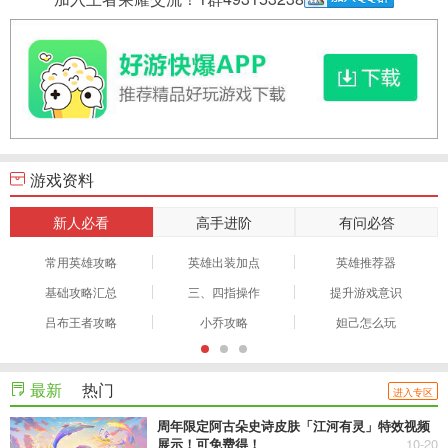
游戏资料
新人必看
高手进阶
有问必答
常用英雄攻略
英雄出装加点
英雄推荐器
基础攻略汇总
三、四指操作
提升游戏意识
吕布王者攻略
小乔攻略
妲己怎么玩
最新
热门
进入专区
周年限定阿古朵史诗皮肤「江河有灵」特效视频
展示！可免费得！
10-20