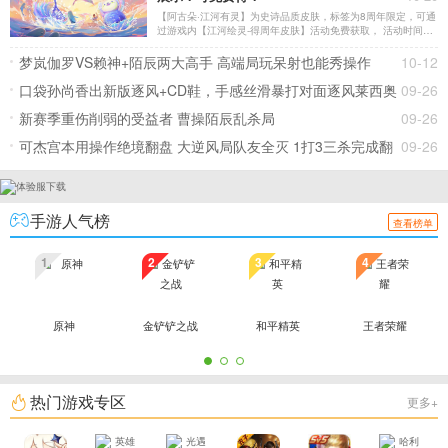
【阿古朵·江河有灵】为史诗品质皮肤，标签为8周年限定，可通
过游戏内【江河绘灵-得周年皮肤】活动免费获取， 活动时间：
10月20日陆续开启~11月8日23:59。 此外，该皮肤还会在10月
28日0:00~11月8日23:59加入皮肤碎片商城开放兑换。
梦岚伽罗VS赖神+陌辰两大高手 高端局玩呆射也能秀操作
10-12
口袋孙尚香出新版逐风+CD鞋，手感丝滑暴打对面逐风莱西奥
09-26
新赛季重伤削弱的受益者 曹操陌辰乱杀局
09-26
可杰宫本用操作绝境翻盘 大逆风局队友全灭 1打3三杀完成翻
09-26
盘
手游人气榜
查看榜单
1
2
3
4
原神
金铲铲之战
和平精英
王者荣耀
热门游戏专区
更多+