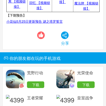
离 【视频链
接】
回忆 【视频链
魔法牌 【视频链
接】
接】
接】
【下期预告】
小花仙5月25日更新预告 谜之塔罗誓言
分享
你的朋友都在玩的手机游戏
荒野行动
光荣使命
下载
下载
王者荣耀
皇室战争