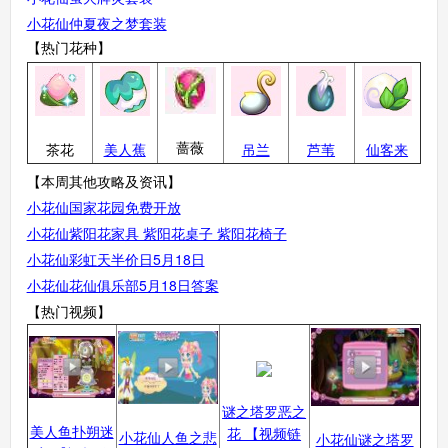
小花仙仲夏夜之梦套装
【热门花种】
小花仙手机版
搜
手
蔷薇
茶花
美人蕉
吊兰
芦苇
仙客来
【本周其他攻略及资讯】
小花仙国家花园免费开放
小花仙紫阳花家具 紫阳花桌子 紫阳花椅子
小花仙彩虹天半价日5月18日
小花仙花仙俱乐部5月18日答案
【热门视频】
谜之塔罗恶之
美人鱼扑朔迷
花 【视频链
小花仙人鱼之悲
小花仙谜之塔罗