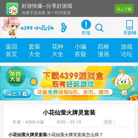
好游快爆--分享好游戏
马上下载
海量手游攻略 第一时间更新
还有几十款实用辅助工具
举报
返回
套装
花种
小编
四格
游戏
首页
大全
大全
答疑
漫画
论坛
小花仙萤火牌灵套装
作者：4399小编
时间：05-18
浏览：
小花仙萤火牌灵套装
小花仙萤火牌灵套装怎么得？