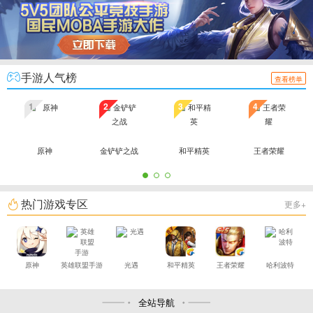
手游人气榜
查看榜单
1
2
3
4
原神
金铲铲之战
和平精英
王者荣耀
热门游戏专区
更多+
原神
英雄联盟手游
光遇
和平精英
王者荣耀
哈利波特
全站导航