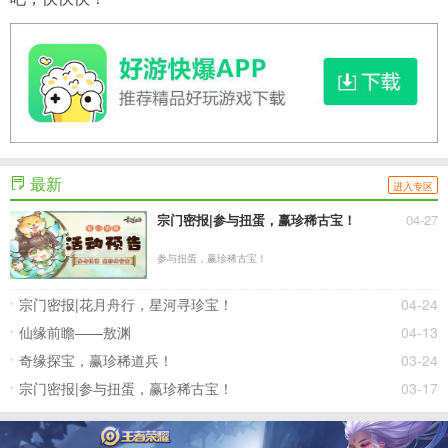
最新
进入专区
宗门密报|参与扭蛋，赢珍稀古宝！
04-27
参与扭蛋，赢珍稀古宝！
宗门密报|花月舟行，星河寻珍宝！
04-24
仙缘前瞻——敖渊
04-13
奇缘探宝，赢珍稀道兵！
03-24
宗门密报|参与扭蛋，赢珍稀古宝！
03-17