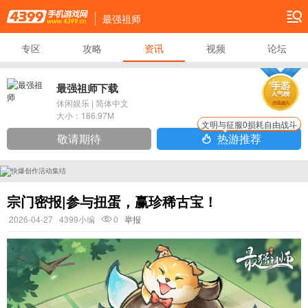
最强祖师
专区
攻略
资讯
视频
论坛
最强祖师下载
休闲娱乐
|
简体中文
大小：
186.97M
文明与征服0损耗自由战斗
敬请期待
热游推荐
宗门密报|参与扭蛋，赢珍稀古宝！
2026-04-27
4399小编
0
举报