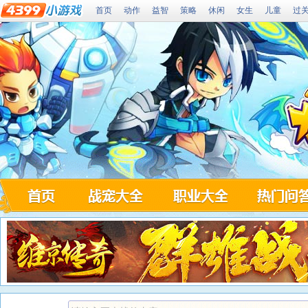
首页
动作
益智
策略
休闲
女生
儿童
过
439