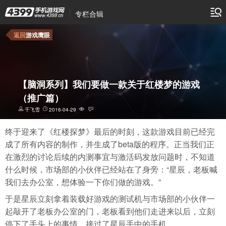
专栏合辑
返回
游戏鹰眼
【脑洞系列】我们要做一款关于红楼梦的游戏
（推广篇）
千飞雪
2016-04-29
终于迎来了《红楼探梦》最后的时刻，这款游戏目前已经完
成了所有内容的制作，并生成了beta版的程序。正当我们正
在激烈的讨论后续的内测事宜与激活码发放问题时，不知道
什么时候，市场部的小伙伴已经站在了身旁：“星辰，老板喊
我们去办公室，想体验一下你们做的游戏。”
于是星辰立刻拿着装载好游戏的测试机与市场部的小伙伴一
起敲开了老板办公室的门，老板看到他们走进来以后，立刻
停下了手头上的事情，接过了星辰手中的手机。