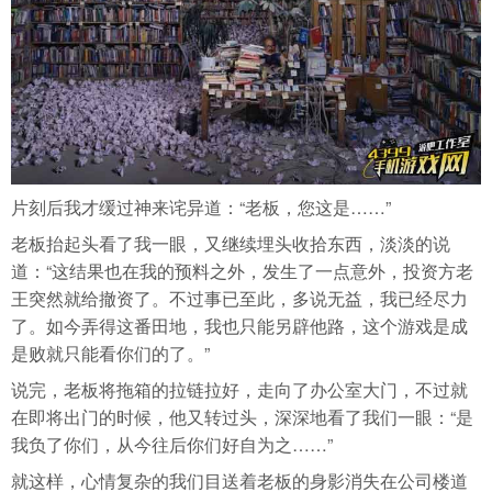
片刻后我才缓过神来诧异道：“老板，您这是……”
老板抬起头看了我一眼，又继续埋头收拾东西，淡淡的说
道：“这结果也在我的预料之外，发生了一点意外，投资方老
王突然就给撤资了。不过事已至此，多说无益，我已经尽力
了。如今弄得这番田地，我也只能另辟他路，这个游戏是成
是败就只能看你们的了。”
说完，老板将拖箱的拉链拉好，走向了办公室大门，不过就
在即将出门的时候，他又转过头，深深地看了我们一眼：“是
我负了你们，从今往后你们好自为之……”
就这样，心情复杂的我们目送着老板的身影消失在公司楼道