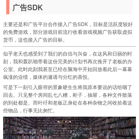
广告SDK
主要还是和广告平台合作接入广告SDK，目标是活跃度较好
的免费游戏，部分游戏目前流行收看游戏视频广告获取虚拟
货币，这也接入广告的目标。
似乎老天也感受到了我们的自信与兴奋，在这风和日丽的时
刻，我和轰趴啪带着这份完美的计划书再次推开了老板的办
公室。此时此刻我甚至已经在脑海中开始回放着此后一幕幕
疯涨的业绩，媒体的邀请与分红的喜悦。
可是下一刻引入眼帘的景象硬生生将我原本要说的话给咽了
回去。只见整个房间乱七八糟，柜子，抽屉，各种文件散落
的到处都是。而叶吇和老板正身处在各种杂物之间收拾着这
些物品，行事无比匆忙。