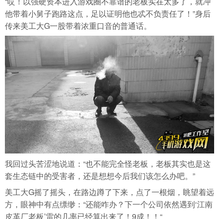
“哎！以强硬资本进入游戏圈不靠谱的老板实在太多了，就冲
他带着小舅子跑路这点，足以证明他也忒不负责任了！”身后
传来美工大G一股带着浓重口音的普通话。
我回过头苦涩地说道：“也不能完全怪老板，老板其实也是这
套生态链中的受害者，还是想想今后我们该怎么办吧。”
美工大G摇了摇头，在路边蹲了下来，点了一根烟，眺望着远
方，眼神中有点缥缈：“还能咋办？下一个公司依然遇到‘江南
皮革厂老板’雷的几率已经算出来了！9成！！“