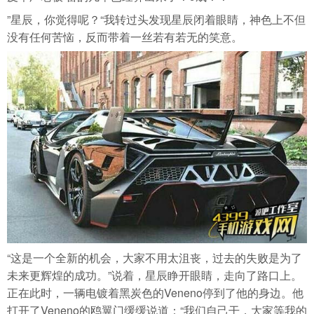
”星辰，你觉得呢？“我转过头发现星辰闭着眼睛，神色上不但
没有任何苦恼，反而带着一丝若有若无的笑意。
“这是一个全新的机会，大家不用太沮丧，过去的失败是为了
未来更辉煌的成功。”说着，星辰睁开眼睛，走向了路口上。
正在此时，一辆电镀着黑炭色的Veneno停到了他的身边。他
打开了Veneno的鸥翼门缓缓说道：“我们自己干，大家等我的