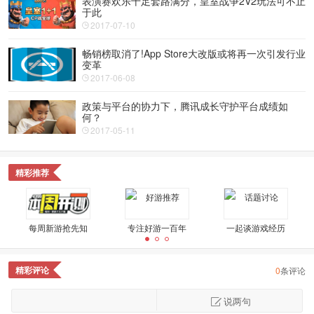
表演赛欢乐十足套路满分，皇室战争2V2玩法可不止
于此
2017-07-10
畅销榜取消了!App Store大改版或将再一次引发行业
变革
2017-06-08
政策与平台的协力下，腾讯成长守护平台成绩如
何？
2017-05-11
精彩推荐
每周新游抢先知
专注好游一百年
一起谈游戏经历
精彩评论
0
条评论
不是好玩就是奇葩
精品好游鉴定
星游视野
说两句