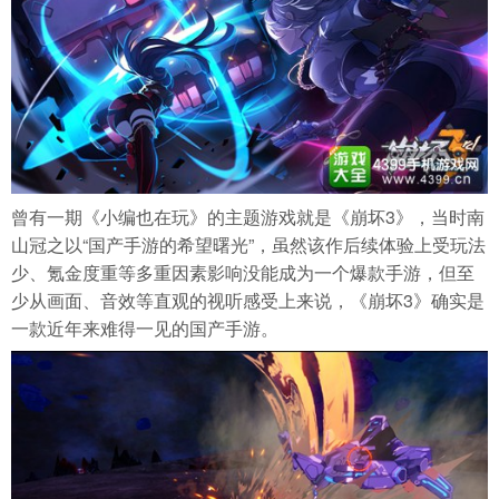
曾有一期《小编也在玩》的主题游戏就是《崩坏3》，当时南
山冠之以“国产手游的希望曙光”，虽然该作后续体验上受玩法
少、氪金度重等多重因素影响没能成为一个爆款手游，但至
少从画面、音效等直观的视听感受上来说，《崩坏3》确实是
一款近年来难得一见的国产手游。