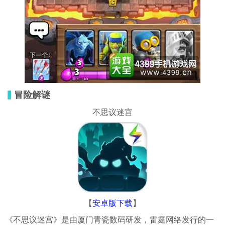
▍
冒险解谜
不思议迷宫
【
安卓版下载
】
《不思议迷宫》是由厦门青瓷数码研发，雷霆网络发行的一