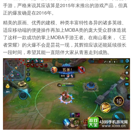
手游，严格来说其应该算是2015年末推出的游戏产品，但真
正的爆发确是在2016年。
精美的原画、优秀的建模、种类丰富特性各异的诸多英雄、
适应移动端的便捷操作再加上MOBA类的庞大受众群体造就
了这样一款成功的掌上MOBA手游王者。在南山看来，《王
者荣耀》的火爆不会是昙花一现，其辉煌应该还能延续很长
一段时间，希望其能一直陪伴大家从青葱走到成熟。