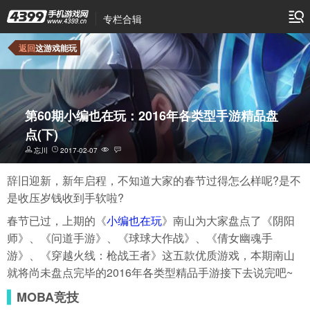
专栏合辑
返回
这游戏能玩
第60期小编也在玩：2016年各类型手游精品盘
点(下)
忘川
2017-02-07
辞旧迎新，新年启程，不知道大家的春节过得怎么样呢?是不
是收压岁钱收到手软啦?
春节已过，上期的《
小编也在玩
》南山为大家盘点了《阴阳
师》、《问道手游》、《球球大作战》、《倩女幽魂手
游》、《穿越火线：枪战王者》这五款优质游戏，本期南山
就将尚未盘点完毕的2016年各类型精品手游接下去说完吧~
▍
MOBA竞技