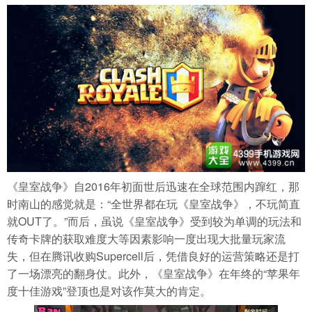
《皇室战争》自2016年初面世后迅速在全球范围内蹿红，那
时南山的感觉就是：“全世界都在玩《皇室战争》，不玩简直
就OUT了。”而后，虽说《皇室战争》受到较为单调的玩法和
传奇卡牌的获取难度大等因素影响一度出现大批量玩家流
失，但在腾讯收购Supercell后，凭借良好的运营策略还是打
了一场漂亮的翻身仗。此外，《皇室战争》在年终的“苹果年
度十佳游戏”登顶也是对该作莫大的肯定。