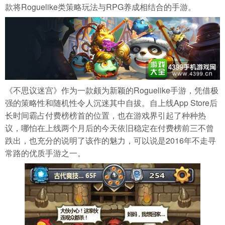
款将Roguelike类策略玩法与RPG养成相结合的手游。
《不思议迷宫》作为一款颇为新颖的Roguelike手游，凭借极
强的策略性和随机性令人沉迷其中自拔。自上线App Store后
长时间霸占付费榜榜首的位置，也在游戏界引起了种种热
议，哪怕在上线两个月后的今天依旧稳定在付费榜前三不曾
跌出，也充分的说明了该作的魅力，可以说是2016年不走寻
常路的优质手游之一。