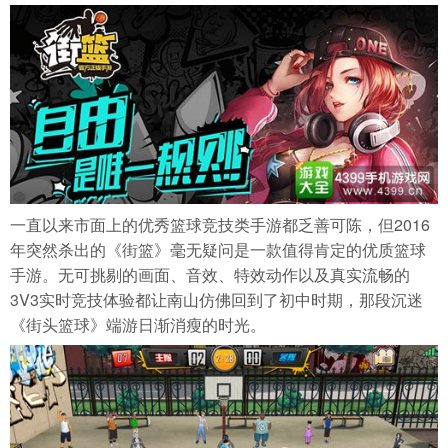
一直以来市面上的优秀篮球竞技类手游都乏善可陈，但2016
年突然杀出的《街篮》毫无疑问是一款值得肯定的优质篮球
手游。无可挑剔的画面、音效、特效动作以及真实流畅的
3V3实时竞技体验都让南山仿佛回到了初中时期，那段沉迷
《街头篮球》端游日渐消瘦的时光。