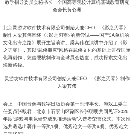
教学指导委员会秘书长，全国高等院校计算机基础教育研究
会会长黄心渊
北京灵游坊软件技术有限公司创始人兼CEO、《影之刃零》
制作人梁其伟围绕《<影之刃零>的新尝试——国产3A单机的
文化出海之路》展开主旨演讲。梁其伟在演讲中介绍了《影
之刃零》，其以“武侠朋克”风格在武侠文化的基础上进行国际
化再创作，凭借硬核制作与全球展会热度，成功探索文化出
海新路径。
灵游坊软件技术有限公司创始人兼CEO、《影之刃零》制作
人梁其伟
会上，中国音像与数字出版协会第一副理事长、游戏工委主
任委员张毅君，北京市石景山区副区长张明明共同见证2025
年度“游戏与电竞研究成果推选活动”入选者荣誉仪式。本次推
选共遴选出著作一等奖1项、优秀论文一等奖6项、优秀论文
二等奖8项。