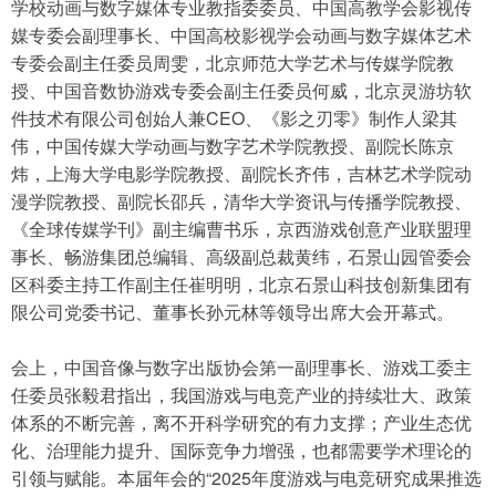
学校动画与数字媒体专业教指委委员、中国高教学会影视传
媒专委会副理事长、中国高校影视学会动画与数字媒体艺术
专委会副主任委员周雯，北京师范大学艺术与传媒学院教
授、中国音数协游戏专委会副主任委员何威，北京灵游坊软
件技术有限公司创始人兼CEO、《影之刃零》制作人梁其
伟，中国传媒大学动画与数字艺术学院教授、副院长陈京
炜，上海大学电影学院教授、副院长齐伟，吉林艺术学院动
漫学院教授、副院长邵兵，清华大学资讯与传播学院教授、
《全球传媒学刊》副主编曹书乐，京西游戏创意产业联盟理
事长、畅游集团总编辑、高级副总裁黄纬，石景山园管委会
区科委主持工作副主任崔明明，北京石景山科技创新集团有
限公司党委书记、董事长孙元林等领导出席大会开幕式。
会上，中国音像与数字出版协会第一副理事长、游戏工委主
任委员张毅君指出，我国游戏与电竞产业的持续壮大、政策
体系的不断完善，离不开科学研究的有力支撑；产业生态优
化、治理能力提升、国际竞争力增强，也都需要学术理论的
引领与赋能。本届年会的“2025年度游戏与电竞研究成果推选