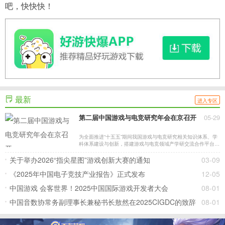
吧，快快快！
最新
进入专区
第二届中国游戏与电竞研究年会在京召开
05-29
为全面推进“十五五”期间我国游戏与电竞研究相关知识体系、学
科体系建设与创新，搭建游戏与电竞领域产学研交流合作平台，
第二届中国游戏与电竞研究年会于2026年5月28日至29日在北
京市石景山区银保建国酒店圆满召开。
关于举办2026“指尖星图”游戏创新大赛的通知
03-09
《2025年中国电子竞技产业报告》正式发布
12-05
中国游戏 会客世界！2025中国国际游戏开发者大会
08-01
（CIGDC）在虹口北外滩成功举办
中国音数协常务副理事长兼秘书长敖然在2025CIGDC的致辞
08-01