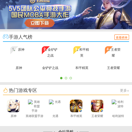
手游人气榜
查看榜单
1
2
3
4
原神
金铲铲之战
和平精英
王者荣耀
热门游戏专区
更多+
原神
英雄联盟手游
光遇
和平精英
王者荣耀
哈利波特
全站导航