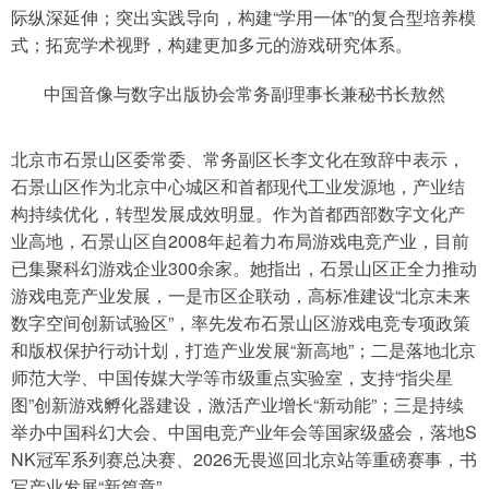
际纵深延伸；突出实践导向，构建“学用一体”的复合型培养模
式；拓宽学术视野，构建更加多元的游戏研究体系。
中国音像与数字出版协会常务副理事长兼秘书长敖然
北京市石景山区委常委、常务副区长李文化在致辞中表示，
石景山区作为北京中心城区和首都现代工业发源地，产业结
构持续优化，转型发展成效明显。作为首都西部数字文化产
业高地，石景山区自2008年起着力布局游戏电竞产业，目前
已集聚科幻游戏企业300余家。她指出，石景山区正全力推动
游戏电竞产业发展，一是市区企联动，高标准建设“北京未来
数字空间创新试验区”，率先发布石景山区游戏电竞专项政策
和版权保护行动计划，打造产业发展“新高地”；二是落地北京
师范大学、中国传媒大学等市级重点实验室，支持“指尖星
图”创新游戏孵化器建设，激活产业增长“新动能”；三是持续
举办中国科幻大会、中国电竞产业年会等国家级盛会，落地S
NK冠军系列赛总决赛、2026无畏巡回北京站等重磅赛事，书
写产业发展“新篇章”。